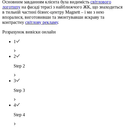
Основним завданням клієнта була видимість
світлового
логотипу
на фасаді терасі з найближчого ЖК, що знаходиться
в тильній частині бізнес-центру Magnett – і ми з нею
впоралися, виготовивши та змонтувавши яскраву та
контрастну
світлову рекламу
.
Розрахунок вивіски онлайн
1
2
Step 2
3
Step 3
4
Step 4