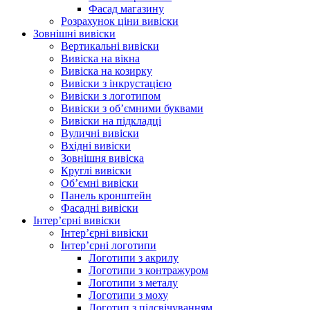
Фасад магазину
Розрахунок ціни вивіски
Зовнішні вивіски
Вертикальні вивіски
Вивіска на вікна
Вивіска на козирку
Вивіски з інкрустацією
Вивіски з логотипом
Вивіски з об’ємними буквами
Вивіски на підкладці
Вуличні вивіски
Вхідні вивіски
Зовнішня вивіска
Круглі вивіски
Об’ємні вивіски
Панель кронштейн
Фасадні вивіски
Інтер’єрні вивіски
Інтер’єрні вивіски
Інтер’єрні логотипи
Логотипи з акрилу
Логотипи з контражуром
Логотипи з металу
Логотипи з моху
Логотип з підсвічуванням