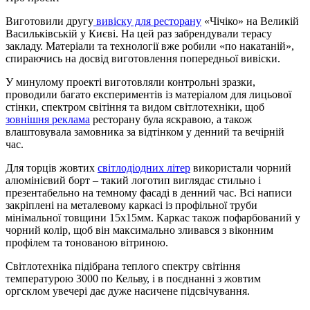
Виготовили другу
вивіску для ресторану
«Чічіко» на Великій
Васильківській у Києві. На цей раз забрендували терасу
закладу. Матеріали та технології вже робили «по накатаній»,
спираючись на досвід виготовлення попередньої вивіски.
У минулому проекті виготовляли контрольні зразки,
проводили багато експериментів із матеріалом для лицьової
стінки, спектром світіння та видом світлотехніки, щоб
зовнішня реклама
ресторану була яскравою, а також
влаштовувала замовника за відтінком у денний та вечірній
час.
Для торців жовтих
світлодіодних літер
використали чорний
алюмінієвий борт – такий логотип виглядає стильно і
презентабельно на темному фасаді в денний час. Всі написи
закріплені на металевому каркасі із профільної труби
мінімальної товщини 15х15мм. Каркас також пофарбований у
чорний колір, щоб він максимально зливався з віконним
профілем та тонованою вітриною.
Світлотехніка підібрана теплого спектру світіння
температурою 3000 по Кельву, і в поєднанні з жовтим
оргсклом увечері дає дуже насичене підсвічування.