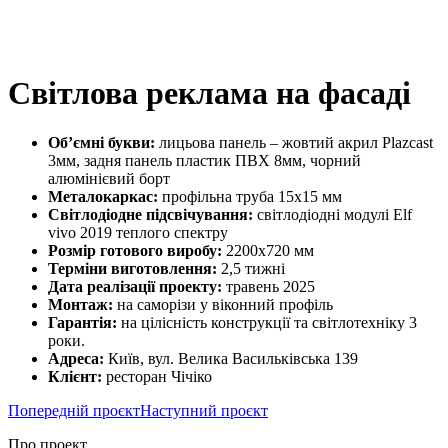
Світлова реклама на фасаді
Об’ємні букви:
лицьова панель – жовтий акрил Plazcast
3мм, задня панель пластик ПВХ 8мм, чорний
алюмінієвий борт
Металокаркас:
профільна труба 15х15 мм
Світлодіодне підсвічування:
світлодіодні модулі Elf
vivo 2019 теплого спектру
Розмір готового виробу:
2200х720 мм
Терміни виготовлення:
2,5 тижні
Дата реалізації проекту:
травень 2025
Монтаж:
на саморізи у віконний профіль
Гарантія:
на цілісність конструкції та світлотехніку 3
роки.
Адреса:
Київ, вул. Велика Васильківська 139
Клієнт:
ресторан Чічіко
Попередній проєкт
Наступний проєкт
Про проект