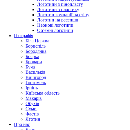
Логотипи з пінопласту
Логотипи з пластику
Логотип компанії на стіну
Логотип на ресепшн
Неонові логотипи
Об’ємні логотипи
Географія
Біла Церква
Бориспіль
Бородянка
Боярка
Бровари
Буча
Васильків
Вишгород
Гостомель
Ірпінь
Київська область
Макарів
Обухів
Суми
Фастів
Яготин
Про нас
Блог