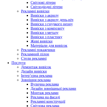
Світлові літери
Світлодіодні літери
Рекламні вивіски
Вивіски з акрилу
Вивіски з акрилу день-ніч
Вивіски з гнучкого неону
Вивіски з композиту
Вивіски з металу
Вивіски з пластику
Живі вивіски
Матеріали для вивісок
Рекламні покажчики
Рекламний пілон
Стели рекламні
Послуги
Демонтаж вивісок
Дизайн вивіски
Інтер’єрна реклама
Зовнішня реклама
Вулична реклама
Дизайн зовнішньої реклами
Монтаж реклами
Реклама на фасаді
Рекламні конструкції
Світлова реклама