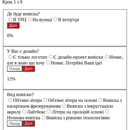
Крок
1
з
9
Де буде вивіска?
В ТРЦ
На вулиці
В інтер'єрі
Далі
0%
У Вас є дизайн?
Є тільки логотип
Є дизайн-проект вивіски
Немає,
але я знаю що хочу
Немає. Потрібні Ваші ідеї
Назад
Далі
12%
Вид вивіски?
Oб'ємні літери
Oб'ємні літери на основі
Вивіска з
наскрізним фрезеруванням
Вивіски з інкрустацією
акрилу
Лайтбокс
Літери на прозорій основі
Неонова вивіска
Вивіска з різними технологіями
Назад
Далі