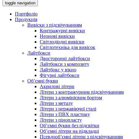
toggle navigation
Портфоліо
Продукція
Вивіски з підсвічуванням
Контражурні вивіски
Неонові вивіски
Світлодіодні вивіски
Світлотехніка для вивісок
Лайтбокси
Двосторонні лайтбокси
Лайтбокси з композиту
Лайтбокс у вікно
Фігурні лайтбокси
Об’ємні букви
Акрилові літери
Літери з контражурним підсвічуванням
Літери з алюмінієвим бортом
Літери з металу
Літери з нержавіючої сталі
Літери з ПВХ пластику
Літери з пінопласту
Об’ємні букви без підсвітки
Об’ємні літери на підкладці
Псевдооб’ємні літери з підсвічуванням