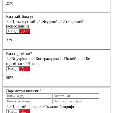
25%
Вид лайтбоксу?
Прямокутний
Фігурний
2-сторонній
(консольний)
Назад
Далі
37%
Вид підсвітки?
Внутрішня
Контражурна
Подвійна
Без
підсвітки
Неонова
Назад
Далі
50%
Параметри вивіски?
Простий шрифт
Складний шрифт
Назад
Далі