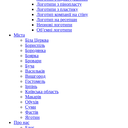
Логотипи з пінопласту
Логотипи з пластику
Логотип компанії на стіну
Логотип на ресепшн
Неонові логотипи
Об’ємні логотипи
Міста
Біла Церква
Бориспіль
Бородянка
Боярка
Бровари
Буча
Васильків
Вишгород
Гостомель
Ірпінь
Київська область
Макарів
Обухів
Суми
Фастів
Яготин
Про нас
Блог