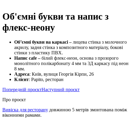
Об'ємні букви та напис з
флекс-неону
Об’ємні букви на каркасі –
лицева стінка з молочного
акрилу, задня стінка з композитного матеріалу, бокові
стінки з пластику ПВХ.
Напис cafe –
білий флекс-неон, основа з прозорого
монолітного полікарбонату 4 мм та 3Д каркасу під неон
8 мм.
Адреса
: Київ, вулиця Георгія Кірпи, 26
Клієнт
: Papito, ресторан
Попередній проєкт
Наступний проєкт
Про проєкт
Вивіска для ресторану
довжиною 5 метрів змонтована поміж
віконними рамами.