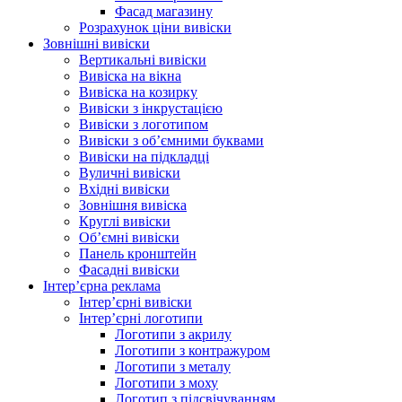
Фасад магазину
Розрахунок ціни вивіски
Зовнішні вивіски
Вертикальні вивіски
Вивіска на вікна
Вивіска на козирку
Вивіски з інкрустацією
Вивіски з логотипом
Вивіски з об’ємними буквами
Вивіски на підкладці
Вуличні вивіски
Вхідні вивіски
Зовнішня вивіска
Круглі вивіски
Об’ємні вивіски
Панель кронштейн
Фасадні вивіски
Інтер’єрна реклама
Інтер’єрні вивіски
Інтер’єрні логотипи
Логотипи з акрилу
Логотипи з контражуром
Логотипи з металу
Логотипи з моху
Логотип з підсвічуванням