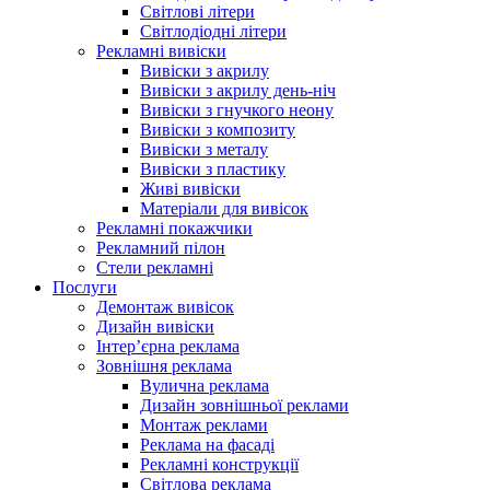
Світлові літери
Світлодіодні літери
Рекламні вивіски
Вивіски з акрилу
Вивіски з акрилу день-ніч
Вивіски з гнучкого неону
Вивіски з композиту
Вивіски з металу
Вивіски з пластику
Живі вивіски
Матеріали для вивісок
Рекламні покажчики
Рекламний пілон
Стели рекламні
Послуги
Демонтаж вивісок
Дизайн вивіски
Інтер’єрна реклама
Зовнішня реклама
Вулична реклама
Дизайн зовнішньої реклами
Монтаж реклами
Реклама на фасаді
Рекламні конструкції
Світлова реклама