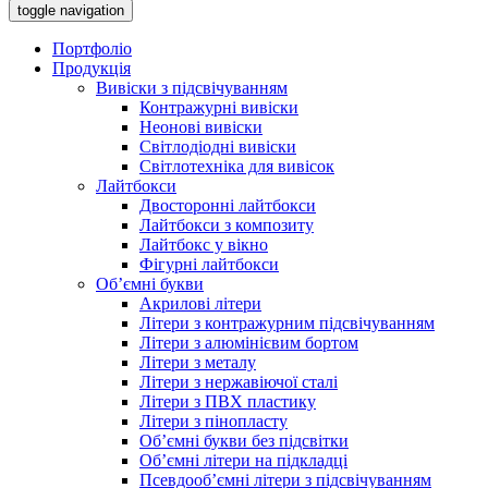
toggle navigation
Портфоліо
Продукція
Вивіски з підсвічуванням
Контражурні вивіски
Неонові вивіски
Світлодіодні вивіски
Світлотехніка для вивісок
Лайтбокси
Двосторонні лайтбокси
Лайтбокси з композиту
Лайтбокс у вікно
Фігурні лайтбокси
Об’ємні букви
Акрилові літери
Літери з контражурним підсвічуванням
Літери з алюмінієвим бортом
Літери з металу
Літери з нержавіючої сталі
Літери з ПВХ пластику
Літери з пінопласту
Об’ємні букви без підсвітки
Об’ємні літери на підкладці
Псевдооб’ємні літери з підсвічуванням