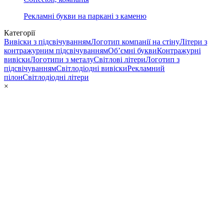
Рекламні букви на паркані з каменю
Категорії
Вивіски з підсвічуванням
Логотип компанії на стіну
Літери з
контражурним підсвічуванням
Об’ємні букви
Контражурні
вивіски
Логотипи з металу
Світлові літери
Логотип з
підсвічуванням
Світлодіодні вивіски
Рекламний
пілон
Світлодіодні літери
×