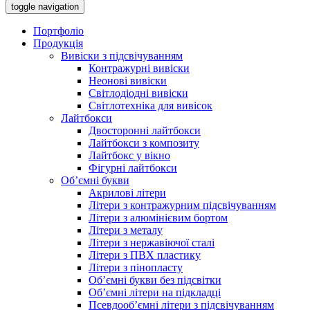
toggle navigation
Портфоліо
Продукція
Вивіски з підсвічуванням
Контражурні вивіски
Неонові вивіски
Світлодіодні вивіски
Світлотехніка для вивісок
Лайтбокси
Двосторонні лайтбокси
Лайтбокси з композиту
Лайтбокс у вікно
Фігурні лайтбокси
Об’ємні букви
Акрилові літери
Літери з контражурним підсвічуванням
Літери з алюмінієвим бортом
Літери з металу
Літери з нержавіючої сталі
Літери з ПВХ пластику
Літери з пінопласту
Об’ємні букви без підсвітки
Об’ємні літери на підкладці
Псевдооб’ємні літери з підсвічуванням