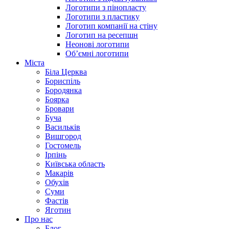
Логотипи з пінопласту
Логотипи з пластику
Логотип компанії на стіну
Логотип на ресепшн
Неонові логотипи
Об’ємні логотипи
Міста
Біла Церква
Бориспіль
Бородянка
Боярка
Бровари
Буча
Васильків
Вишгород
Гостомель
Ірпінь
Київська область
Макарів
Обухів
Суми
Фастів
Яготин
Про нас
Блог