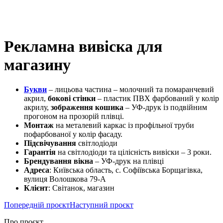
Рекламна вивіска для
магазину
Букви
– лицьова частина – молочний та помаранчевий
акрил,
бокові стінки
– пластик ПВХ фарбований у колір
акрилу,
зображення кошика
– УФ-друк із подвійним
прогоном на прозорій плівці.
Монтаж
на металевий каркас із профільної труби
пофарбованої у колір фасаду.
Підсвічування
світлодіоди
Гарантія
на світлодіоди та цілісність вивіски – 3 роки.
Брендування вікна
– УФ-друк на плівці
Адреса
: Київська область, с. Софіївська Борщагівка,
вулиця Волошкова 79-А
Клієнт
: Світанок, магазин
Попередній проєкт
Наступний проєкт
Про проєкт