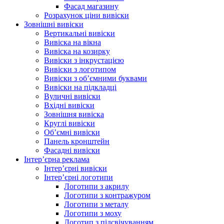
Фасад магазину
Розрахунок ціни вивіски
Зовнішні вивіски
Вертикальні вивіски
Вивіска на вікна
Вивіска на козирку
Вивіски з інкрустацією
Вивіски з логотипом
Вивіски з об’ємними буквами
Вивіски на підкладці
Вуличні вивіски
Вхідні вивіски
Зовнішня вивіска
Круглі вивіски
Об’ємні вивіски
Панель кронштейн
Фасадні вивіски
Інтер’єрна реклама
Інтер’єрні вивіски
Інтер’єрні логотипи
Логотипи з акрилу
Логотипи з контражуром
Логотипи з металу
Логотипи з моху
Логотип з підсвічуванням