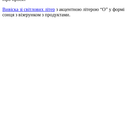
Вивіска зі світлових літер
з акцентною літерою “О” у формі
сонця з візерунком з продуктами.