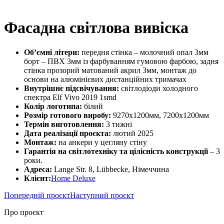
Фасадна світлова вивіска
Об’ємні літери:
передня стінка – молочний опал 3мм
борт – ПВХ 3мм із фарбуванням гумовою фарбою, задня
стінка прозорий матований акрил 3мм, монтаж до
основи на алюмінієвих дистанційних тримачах
Внутрішнє підсвічування:
світлодіоди холодного
спектра Elf Vivo 2019 1smd
Колір логотипа:
білий
Розмір готового виробу:
9270х1200мм, 7200х1200мм
Термін виготовлення:
3 тижні
Дата реалізації проєкта:
лютий 2025
Монтаж:
на анкери у цегляну стіну
Гарантія на світлотехніку та цілісність конструкції
– 3
роки.
Адреса:
Lange Str. 8, Lübbecke, Німеччина
Клієнт:
Home Deluxe
Попередній проєкт
Наступний проєкт
Про проєкт