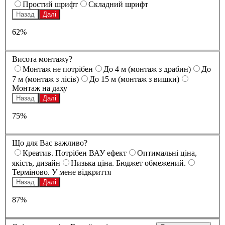
Простий шрифт
Складний шрифт
Назад
Далі
62%
Висота монтажу?
Монтаж не потрібен
До 4 м (монтаж з драбин)
До
7 м (монтаж з лісів)
До 15 м (монтаж з вишки)
Монтаж на даху
Назад
Далі
75%
Що для Вас важливо?
Креатив. Потрібен ВАУ ефект
Оптимальні ціна,
якість, дизайн
Низька ціна. Бюджет обмежений.
Терміново. У мене відкриття
Назад
Далі
87%