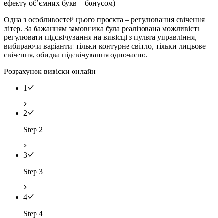
ефекту об’ємних букв – бонусом)
Одна з особливостей цього проєкта – регулювання свічення
літер. За бажанням замовника була реалізована можливість
регулювати підсвічування на вивісці з пульта управління,
вибираючи варіанти: тільки контурне світло, тільки лицьове
свічення, обидва підсвічування одночасно.
Розрахунок вивіски онлайн
1
2
Step 2
3
Step 3
4
Step 4