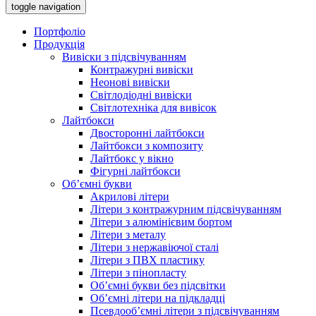
toggle navigation
Портфоліо
Продукція
Вивіски з підсвічуванням
Контражурні вивіски
Неонові вивіски
Світлодіодні вивіски
Світлотехніка для вивісок
Лайтбокси
Двосторонні лайтбокси
Лайтбокси з композиту
Лайтбокс у вікно
Фігурні лайтбокси
Об’ємні букви
Акрилові літери
Літери з контражурним підсвічуванням
Літери з алюмінієвим бортом
Літери з металу
Літери з нержавіючої сталі
Літери з ПВХ пластику
Літери з пінопласту
Об’ємні букви без підсвітки
Об’ємні літери на підкладці
Псевдооб’ємні літери з підсвічуванням