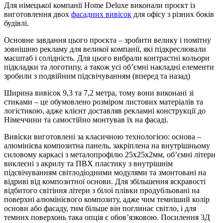
Для німецької компанії Home Deluxe виконали проєкт із
виготовлення двох
фасадних вивісок
для офісу з різних боків
будівлі.
Основне завдання цього проєкта – зробити велику і помітну
зовнішню рекламу для великої компанії, які підкреслювали
масштаб і солідність. Для цього вибрали контрастні кольори
підкладки та логотипу, а також усі об’ємні накладні елементи
зробили з подвійним підсвічуванням (вперед та назад)
Ширина вивісок 9,3 та 7,2 метра, тому вони виконані зі
стиками – це обумовлено розміром листових матеріалів та
логістикою, адже клієнт доставляв рекламні конструкції до
Німеччини та самостійно монтував їх на фасаді.
Вивіски виготовлені за класичною технологією: основа –
алюмінієва композитна панель, закріплена на внутрішньому
силовому каркасі з металопрофілю 25х25х2мм, об’ємні літери
виклеєні з акрилу та ПВХ пластику з внутрішнім
підсвічуванням світлодіодними модулями та змонтовані на
відриві від композитної основи. Для збільшення яскравості
відбитого світіння літери з білої плівки продубльовані на
поверхні алюмінієвого композиту, адже чим темніший колір
основи або фасаду, тим більше він поглинає світло, і для
темних поверхонь така опція є обов’язковою. Посилення 3Д