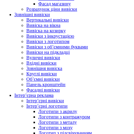
Фасад магазину
Розрахунок ціни вивіски
Зовнішні вивіски
Вертикальні вивіски
Вивіска на вікна
Вивіска на козирку
Вивіски з інкрустацією
Вивіски з логотипом
Вивіски з об’ємними буквами
Вивіски на підкладці
Вуличні вивіски
Вхідні вивіски
Зовнішня вивіска
Круглі вивіски
Об’ємні вивіски
Панель кронштейн
Фасадні вивіски
Інтер’єрна реклама
Інтер’єрні вивіски
Інтер’єрні логотипи
Логотипи з акрилу
Логотипи з контражуром
Логотипи з металу
Логотипи з моху
Логотип з підсвічуванням