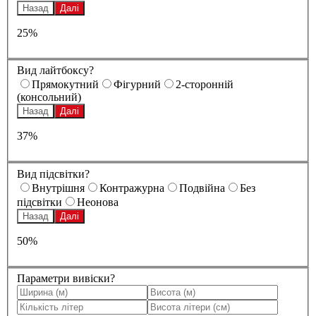
Назад
Далі
25%
Вид лайтбоксу?
Прямокутний
Фігурний
2-сторонній
(консольний)
Назад
Далі
37%
Вид підсвітки?
Внутрішня
Контражурна
Подвійна
Без
підсвітки
Неонова
Назад
Далі
50%
Параметри вивіски?