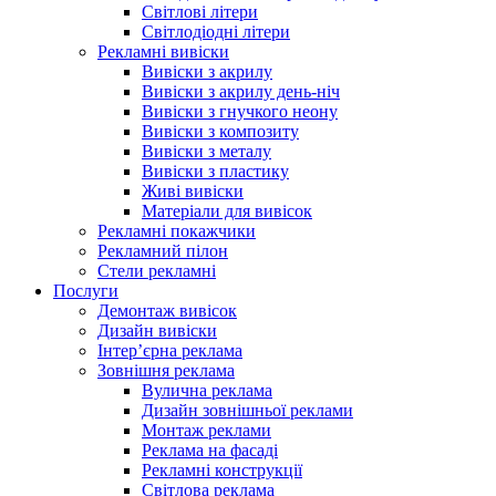
Світлові літери
Світлодіодні літери
Рекламні вивіски
Вивіски з акрилу
Вивіски з акрилу день-ніч
Вивіски з гнучкого неону
Вивіски з композиту
Вивіски з металу
Вивіски з пластику
Живі вивіски
Матеріали для вивісок
Рекламні покажчики
Рекламний пілон
Стели рекламні
Послуги
Демонтаж вивісок
Дизайн вивіски
Інтер’єрна реклама
Зовнішня реклама
Вулична реклама
Дизайн зовнішньої реклами
Монтаж реклами
Реклама на фасаді
Рекламні конструкції
Світлова реклама