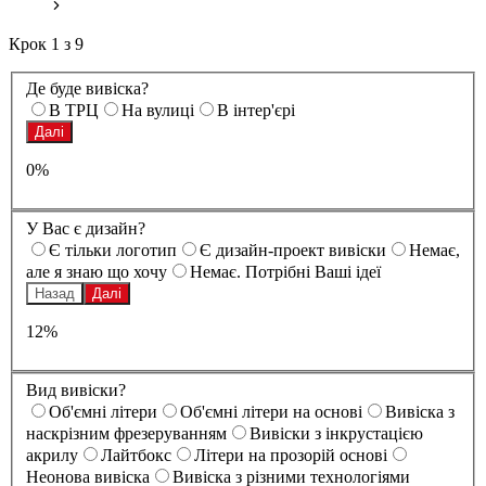
Крок
1
з
9
Де буде вивіска?
В ТРЦ
На вулиці
В інтер'єрі
Далі
0%
У Вас є дизайн?
Є тільки логотип
Є дизайн-проект вивіски
Немає,
але я знаю що хочу
Немає. Потрібні Ваші ідеї
Назад
Далі
12%
Вид вивіски?
Oб'ємні літери
Oб'ємні літери на основі
Вивіска з
наскрізним фрезеруванням
Вивіски з інкрустацією
акрилу
Лайтбокс
Літери на прозорій основі
Неонова вивіска
Вивіска з різними технологіями