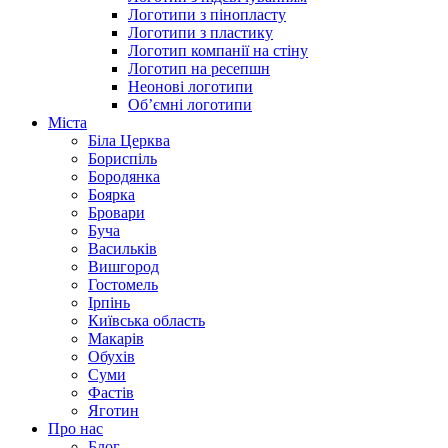
Логотипи з пінопласту
Логотипи з пластику
Логотип компанії на стіну
Логотип на ресепшн
Неонові логотипи
Об’ємні логотипи
Міста
Біла Церква
Бориспіль
Бородянка
Боярка
Бровари
Буча
Васильків
Вишгород
Гостомель
Ірпінь
Київська область
Макарів
Обухів
Суми
Фастів
Яготин
Про нас
Блог