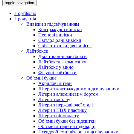
toggle navigation
Портфоліо
Продукція
Вивіски з підсвічуванням
Контражурні вивіски
Неонові вивіски
Світлодіодні вивіски
Світлотехніка для вивісок
Лайтбокси
Двосторонні лайтбокси
Лайтбокси з композиту
Лайтбокс у вікно
Фігурні лайтбокси
Об’ємні букви
Акрилові літери
Літери з контражурним підсвічуванням
Літери з алюмінієвим бортом
Літери з металу
Літери з нержавіючої сталі
Літери з ПВХ пластику
Літери з пінопласту
Об’ємні букви без підсвітки
Об’ємні літери на підкладці
Псевдооб’ємні літери з підсвічуванням