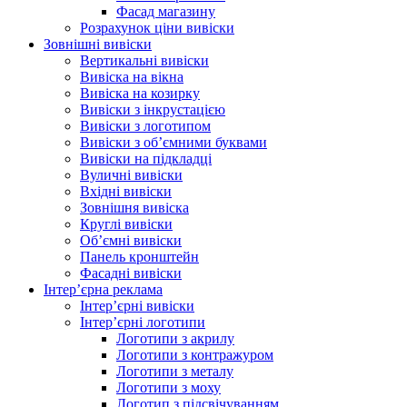
Фасад магазину
Розрахунок ціни вивіски
Зовнішні вивіски
Вертикальні вивіски
Вивіска на вікна
Вивіска на козирку
Вивіски з інкрустацією
Вивіски з логотипом
Вивіски з об’ємними буквами
Вивіски на підкладці
Вуличні вивіски
Вхідні вивіски
Зовнішня вивіска
Круглі вивіски
Об’ємні вивіски
Панель кронштейн
Фасадні вивіски
Інтер’єрна реклама
Інтер’єрні вивіски
Інтер’єрні логотипи
Логотипи з акрилу
Логотипи з контражуром
Логотипи з металу
Логотипи з моху
Логотип з підсвічуванням