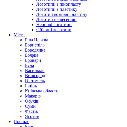
Логотипи з пінопласту
Логотипи з пластику
Логотип компанії на стіну
Логотип на ресепшн
Неонові логотипи
Об’ємні логотипи
Міста
Біла Церква
Бориспіль
Бородянка
Боярка
Бровари
Буча
Васильків
Вишгород
Гостомель
Ірпінь
Київська область
Макарів
Обухів
Суми
Фастів
Яготин
Про нас
Блог