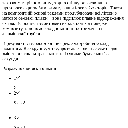
яскравим та рівномірним, задню стінку виготовили з
прозорого акрилу 3мм, заматувавши його з 2-х сторін. Також
на композитній основі реклами продублювали всі літери з
матової бежевої плівки – вона підсилює плавне відображення
світла. Всі написи змонтовані на відстані від поверхні
композиту за допомогою дистанційних тримачів із
алюмінієвої трубки.
В результаті стильна зовнішня реклама зробила заклад
помітним. Все крупне, чітке, зрозуміле – як і належить для
змісту вивісок на трасі, контакт із якими буквально 1-2
секунди.
Розрахунок вивіски онлайн
1
2
Step 2
3
Step 3