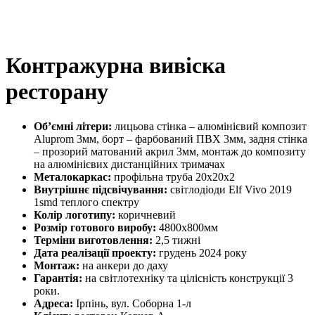
Контражурна вивіска
ресторану
Об’ємні літери:
лицьова стінка – алюмінієвий композит
Aluprom 3мм, борт – фарбований ПВХ 3мм, задня стінка
– прозорий матований акрил 3мм, монтаж до композиту
на алюмінієвих дистанційних тримачах
Металокаркас:
профільна труба 20х20х2
Внутрішнє підсвічування:
світлодіоди Elf Vivo 2019
1smd теплого спектру
Колір логотипу:
коричневий
Розмір готового виробу:
4800х800мм
Терміни виготовлення:
2,5 тижні
Дата реалізації проекту:
грудень 2024 року
Монтаж:
на анкери до даху
Гарантія:
на світлотехніку та цілісність конструкції 3
роки.
Адреса:
Ірпінь, вул. Соборна 1-л