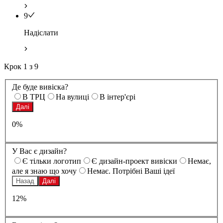
9
Надіслати
Крок
1
з
9
Де буде вивіска?
В ТРЦ
На вулиці
В інтер'єрі
Далі
0%
У Вас є дизайн?
Є тільки логотип
Є дизайн-проект вивіски
Немає,
але я знаю що хочу
Немає. Потрібні Ваші ідеї
Назад
Далі
12%