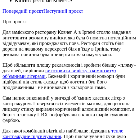
Клієнт:
ресторан Ковчег-А
Попередній проєкт
Наступний проєкт
Про проект
Для заміського ресторану Ковчег А в Ірпені стояло завдання
виготовити рекламну вивіску, яка була б помітна потенційним
відвідувачам, які проїжджають повз. Ресторан стоїть біля
дороги на жвавому перехресті біля в’їзду в Ірпінь, тому
реклама повинна була привертати максимум уваги.
Щоб збільшити площу рекламоносія і зробити більшу «пляму»
для очей, вирішили
виготовити вивіску з композиту
з
об’ємними літерами
. Бежевий і коричневий кольори були
підібрані під стиль фасаду, щоб логотип був його
продовженням і не вибивався з кольорової гами.
Сам напис виконаний у вигляді об’ємних клеєних літер з
контражуром. Поверхня всіх елементів матова, для цього на
лицьову стінку вирізали коричневий алюмінієвий композит, а
борт з пластику ПВХ пофарбували в кілька шарів гумовою
фарбою.
Для такої комбінації відтінків найбільше підходить
тепле
контражурне підсвічування
. Щоб підсвічування букв було