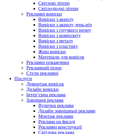
Світлові літери
Світлодіодні літери
Рекламні вивіски
Вивіски з акрилу
Вивіски з акрилу день-ніч
Вивіски з гнучкого неону
Вивіски з композиту
Вивіски з металу
Вивіски з пластику
Живі вивіски
Матеріали для вивісок
Рекламні покажчики
Рекламний пілон
Стели рекламні
Послуги
Демонтаж вивісок
Дизайн вивіски
Інтер’єрна реклама
Зовнішня реклама
Вулична реклама
Дизайн зовнішньої реклами
Монтаж реклами
Реклама на фасаді
Рекламні конструкції
Світлова реклама