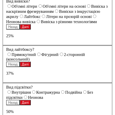
Вид вивіски?
Oб'ємні літери
Oб'ємні літери на основі
Вивіска з
наскрізним фрезеруванням
Вивіски з інкрустацією
акрилу
Лайтбокс
Літери на прозорій основі
Неонова вивіска
Вивіска з різними технологіями
Назад
Далі
25%
Вид лайтбоксу?
Прямокутний
Фігурний
2-сторонній
(консольний)
Назад
Далі
37%
Вид підсвітки?
Внутрішня
Контражурна
Подвійна
Без
підсвітки
Неонова
Назад
Далі
50%