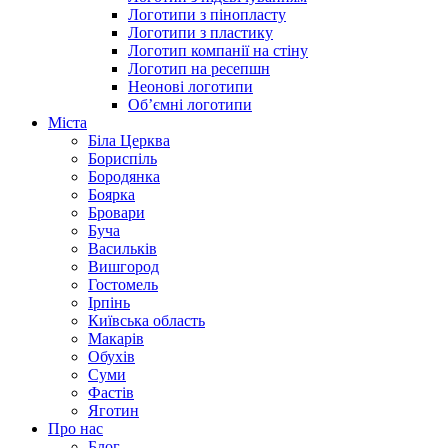
Логотипи з пінопласту
Логотипи з пластику
Логотип компанії на стіну
Логотип на ресепшн
Неонові логотипи
Об’ємні логотипи
Міста
Біла Церква
Бориспіль
Бородянка
Боярка
Бровари
Буча
Васильків
Вишгород
Гостомель
Ірпінь
Київська область
Макарів
Обухів
Суми
Фастів
Яготин
Про нас
Блог