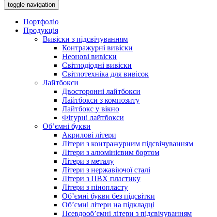
toggle navigation
Портфоліо
Продукція
Вивіски з підсвічуванням
Контражурні вивіски
Неонові вивіски
Світлодіодні вивіски
Світлотехніка для вивісок
Лайтбокси
Двосторонні лайтбокси
Лайтбокси з композиту
Лайтбокс у вікно
Фігурні лайтбокси
Об’ємні букви
Акрилові літери
Літери з контражурним підсвічуванням
Літери з алюмінієвим бортом
Літери з металу
Літери з нержавіючої сталі
Літери з ПВХ пластику
Літери з пінопласту
Об’ємні букви без підсвітки
Об’ємні літери на підкладці
Псевдооб’ємні літери з підсвічуванням