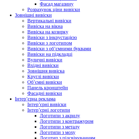
Фасад магазину
Розрахунок ціни вивіски
Зовнішні вивіски
Вертикальні вивіски
Вивіска на вікна
Вивіска на козирку
Вивіски з інкрустацією
Вивіски з логотипом
Вивіски з об’ємними буквами
Вивіски на підкладці
Вуличні вивіски
Вхідні вивіски
Зовнішня вивіска
Круглі вивіски
Об’ємні вивіски
Панель кронштейн
Фасадні вивіски
Інтер’єрна реклама
Інтер’єрні вивіски
Інтер’єрні логотипи
Логотипи з акрилу
Логотипи з контражуром
Логотипи з металу
Логотипи з моху
Логотип з підсвічуванням