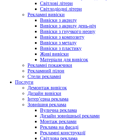
Світлові літери
Світлодіодні літери
Рекламні вивіски
Вивіски з акрилу
Вивіски з акрилу день-ніч
Вивіски з гнучкого неону
Вивіски з композиту
Вивіски з металу
Вивіски з пластику
Живі вивіски
Матеріали для вивісок
Рекламні покажчики
Рекламний пілон
Стели рекламні
Послуги
Демонтаж вивісок
Дизайн вивіски
Інтер’єрна реклама
Зовнішня реклама
Вулична реклама
Дизайн зовнішньої реклами
Монтаж реклами
Реклама на фасаді
Рекламні конструкції
Світлова реклама