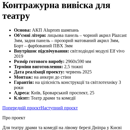
Контражурна вивіска для
театру
Основа:
АКП Aluprom шампань
Об’ємні літери:
лицьова панель – чорний акрил Plazcast
3мм, задня панель – прозорий матований акрил 3мм,
Борт – фарбований ПВХ 3мм
Внутрішнє підсвічування:
світлодіодні модулі Elf vivo
2019
Розмір готового виробу:
2960х590 мм
Терміни виготовлення:
2,5 тижні
Дата реалізації проекту:
червень 2025
Монтаж:
на анкери до стіни
Гарантія:
на цілісність конструкції та світлотехніку 3
роки
Адреса
: Київ, Броварський проспект, 25
Клієнт:
Театр драми та комедії
Попередній проєкт
Наступний проєкт
Про проект
Для театру драми та комедії на лівому березі Дніпра у Києві