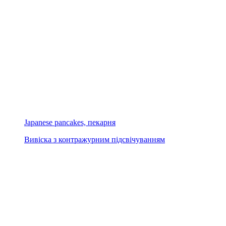
Japanese pancakes, пекарня
Вивіска з контражурним підсвічуванням