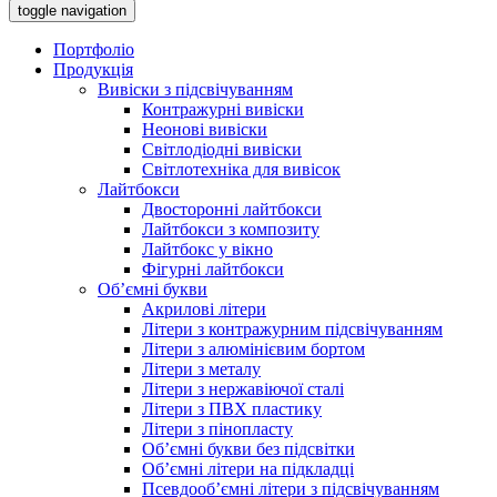
toggle navigation
Портфоліо
Продукція
Вивіски з підсвічуванням
Контражурні вивіски
Неонові вивіски
Світлодіодні вивіски
Світлотехніка для вивісок
Лайтбокси
Двосторонні лайтбокси
Лайтбокси з композиту
Лайтбокс у вікно
Фігурні лайтбокси
Об’ємні букви
Акрилові літери
Літери з контражурним підсвічуванням
Літери з алюмінієвим бортом
Літери з металу
Літери з нержавіючої сталі
Літери з ПВХ пластику
Літери з пінопласту
Об’ємні букви без підсвітки
Об’ємні літери на підкладці
Псевдооб’ємні літери з підсвічуванням