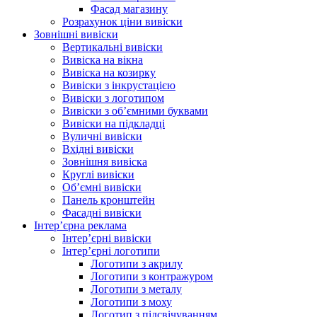
Фасад магазину
Розрахунок ціни вивіски
Зовнішні вивіски
Вертикальні вивіски
Вивіска на вікна
Вивіска на козирку
Вивіски з інкрустацією
Вивіски з логотипом
Вивіски з об’ємними буквами
Вивіски на підкладці
Вуличні вивіски
Вхідні вивіски
Зовнішня вивіска
Круглі вивіски
Об’ємні вивіски
Панель кронштейн
Фасадні вивіски
Інтер’єрна реклама
Інтер’єрні вивіски
Інтер’єрні логотипи
Логотипи з акрилу
Логотипи з контражуром
Логотипи з металу
Логотипи з моху
Логотип з підсвічуванням