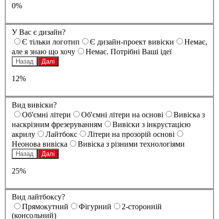
0%
У Вас є дизайн?
Є тільки логотип
Є дизайн-проект вивіски
Немає,
але я знаю що хочу
Немає. Потрібні Ваші ідеї
Назад
Далі
12%
Вид вивіски?
Oб'ємні літери
Oб'ємні літери на основі
Вивіска з
наскрізним фрезеруванням
Вивіски з інкрустацією
акрилу
Лайтбокс
Літери на прозорій основі
Неонова вивіска
Вивіска з різними технологіями
Назад
Далі
25%
Вид лайтбоксу?
Прямокутний
Фігурний
2-сторонній
(консольний)