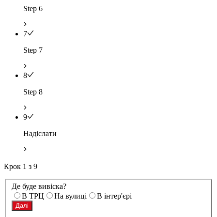
Step 6
7
Step 7
8
Step 8
9
Надіслати
Крок
1
з
9
Де буде вивіска?
В ТРЦ
На вулиці
В інтер'єрі
Далі