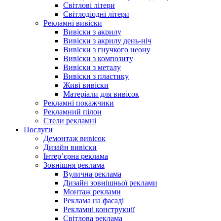
Світлові літери
Світлодіодні літери
Рекламні вивіски
Вивіски з акрилу
Вивіски з акрилу день-ніч
Вивіски з гнучкого неону
Вивіски з композиту
Вивіски з металу
Вивіски з пластику
Живі вивіски
Матеріали для вивісок
Рекламні покажчики
Рекламний пілон
Стели рекламні
Послуги
Демонтаж вивісок
Дизайн вивіски
Інтер’єрна реклама
Зовнішня реклама
Вулична реклама
Дизайн зовнішньої реклами
Монтаж реклами
Реклама на фасаді
Рекламні конструкції
Світлова реклама