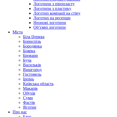
Логотипи з пінопласту
Логотипи з пластику
Логотип компанії на стіну
Логотип на ресепшн
Неонові логотипи
Об’ємні логотипи
Міста
Біла Церква
Бориспіль
Бородянка
Боярка
Бровари
Буча
Васильків
Вишгород
Гостомель
Ірпінь
Київська область
Макарів
Обухів
Суми
Фастів
Яготин
Про нас
Блог