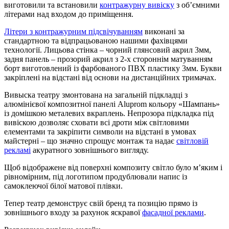
виготовили та встановили
контражурну вивіску
з об’ємними
літерами над входом до приміщення.
Літери з контражурним підсвічуванням
виконані за
стандартною та відпрацьованою нашими фахівцями
технології. Лицьова стінка – чорний глянсовий акрил 3мм,
задня панель – прозорий акрил з 2-х стороннім матуванням
борт виготовлений із фарбованого ПВХ пластику 3мм. Букви
закріплені на відстані від основи на дистанційних тримачах.
Вивыска театру змонтована на загальній підкладці з
алюмінієвої композитної панелі Aluprom кольору «Шампань»
із домішкою металевих вкраплень. Непрозора підкладка під
вивіскою дозволяє сховати всі дроти між світловими
елементами та закріпити символи на відстані в умовах
майстерні – що значно спрощує монтаж та надає
світловій
рекламі
акуратного зовнішнього вигляду.
Щоб відображене від поверхні композиту світло було м’яким і
рівномірним, під логотипом продублювали напис із
самоклеючої білої матової плівки.
Тепер театр демонструє свій бренд та позицію прямо із
зовнішнього входу за рахунок яскравої
фасадної реклами
.