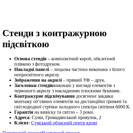
Стенди з контражурною
підсвіткою
Основа
стендів –
композитний короб, обклеєний
плівкою з фотодруком.
Накладні
панелі
– лицьова частина виконана з білого
непросвітного акрилу.
Зображення на акрилі
– прямий УФ – друк.
Заголовки
стендів
виконані
у вигляді елементів з
червоного акрилу з накладними плоскими буквами.
Контражурне підсвічування
досягнене завдяки
монтажу об’ємних елементів на дистанційні тримачі та
світлодіодної стрічки холодного спектра світіння 6000 К.
Гарантія
на вивіску та світло – 3 роки.
Адреса
: Суми, Громадянський провулок, 2
Клієнт
:
Сумський обласний центр крові
Попередній проєкт
Наступний проєкт