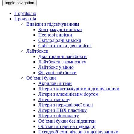
toggle navigation
Портфоліо
Продукція
Вивіски з підсвічуванням
Контражурні вивіски
Неонові вивіски
Світлодіодні вивіски
Світлотехніка для вивісок
Лайтбокси
Двосторонні лайтбокси
Лайтбокси з композиту
Лайтбокс у вікно
Фігурні лайтбокси
Об’ємні букви
Акрилові літери
Літери з контражурним підсвічуванням
Літери з алюмінієвим бортом
Літери з металу
Літери з нержавіючої сталі
Літери з ПВХ пластику
Літери з пінопласту
Об’ємні букви без підсвітки
Об’ємні літери на підкладці
Псевдооб’ємні літери з підсвічуванням