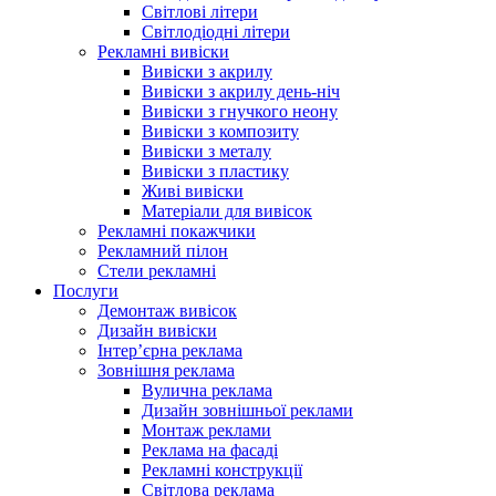
Світлові літери
Світлодіодні літери
Рекламні вивіски
Вивіски з акрилу
Вивіски з акрилу день-ніч
Вивіски з гнучкого неону
Вивіски з композиту
Вивіски з металу
Вивіски з пластику
Живі вивіски
Матеріали для вивісок
Рекламні покажчики
Рекламний пілон
Стели рекламні
Послуги
Демонтаж вивісок
Дизайн вивіски
Інтер’єрна реклама
Зовнішня реклама
Вулична реклама
Дизайн зовнішньої реклами
Монтаж реклами
Реклама на фасаді
Рекламні конструкції
Світлова реклама