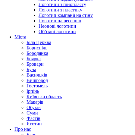
Логотипи з пінопласту
Логотипи з пластику
Логотип компанії на стіну
Логотип на ресепшн
Неонові логотипи
Об’ємні логотипи
Міста
Біла Церква
Бориспіль
Бородянка
Боярка
Бровари
Буча
Васильків
Вишгород
Гостомель
Ірпінь
Київська область
Макарів
Обухів
Суми
Фастів
Яготин
Про нас
Блог