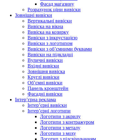
Фасад магазину
Розрахунок ціни вивіски
Зовнішні вивіски
Вертикальні вивіски
Вивіска на вікна
Вивіска на козирку
Вивіски з інкрустацією
Вивіски з логотипом
Вивіски з об’ємними буквами
Вивіски на підкладці
Вуличні вивіски
Вхідні вивіски
Зовнішня вивіска
Круглі вивіски
Об’ємні вивіски
Панель кронштейн
Фасадні вивіски
Інтер’єрна реклама
Інтер’єрні вивіски
Інтер’єрні логотипи
Логотипи з акрилу
Логотипи з контражуром
Логотипи з металу
Логотипи з моху
Логотип з підсвічуванням