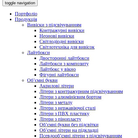
toggle navigation
Портфоліо
Продукція
Вивіски з підсвічуванням
Контражурні вивіски
Неонові вивіски
Світлодіодні вивіски
Світлотехніка для вивісок
Лайтбокси
Двосторонні лайтбокси
Лайтбокси з композиту
Лайтбокс у вікно
Фігурні лайтбокси
Об’ємні букви
Акрилові літери
Літери з контражурним підсвічуванням
Літери з алюмінієвим бортом
Літери з металу
Літери з нержавіючої сталі
Літери з ПВХ пластику
Літери з пінопласту
Об’ємні букви без підсвітки
Об’ємні літери на підкладці
Псевдооб’ємні літери з підсвічуванням