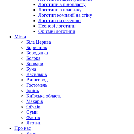
Логотипи з пінопласту
Логотипи з пластику
Логотип компанії на стіну
Логотип на ресепшн
Неонові логотипи
Об’ємні логотипи
Міста
Біла Церква
Бориспіль
Бородянка
Боярка
Бровари
Буча
Васильків
Вишгород
Гостомель
Ірпінь
Київська область
Макарів
Обухів
Суми
Фастів
Яготин
Про нас
Блог