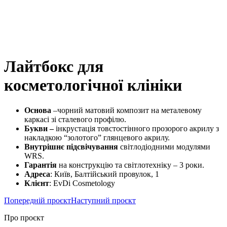
Лайтбокс для
косметологічної клініки
Основа
–чорний матовий композит на металевому
каркасі зі сталевого профілю.
Букви –
інкрустація товстостінного прозорого акрилу з
накладкою “золотого” глянцевого акрилу.
Внутрішнє підсвічування
світлодіодними модулями
WRS.
Гарантія
на конструкцію та світлотехніку – 3 роки.
Адреса
: Київ, Балтійський провулок, 1
Клієнт
: EvDi Cosmetology
Попередній проєкт
Наступний проєкт
Про проєкт