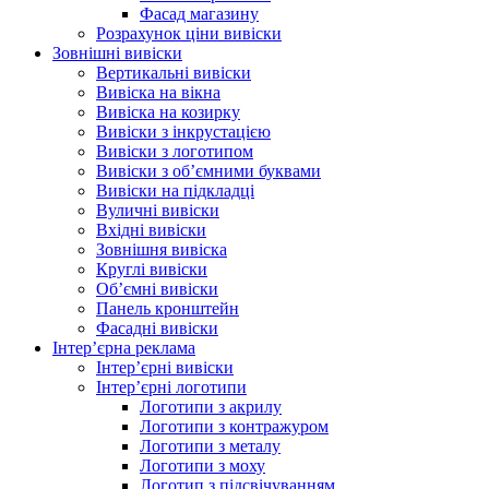
Фасад магазину
Розрахунок ціни вивіски
Зовнішні вивіски
Вертикальні вивіски
Вивіска на вікна
Вивіска на козирку
Вивіски з інкрустацією
Вивіски з логотипом
Вивіски з об’ємними буквами
Вивіски на підкладці
Вуличні вивіски
Вхідні вивіски
Зовнішня вивіска
Круглі вивіски
Об’ємні вивіски
Панель кронштейн
Фасадні вивіски
Інтер’єрна реклама
Інтер’єрні вивіски
Інтер’єрні логотипи
Логотипи з акрилу
Логотипи з контражуром
Логотипи з металу
Логотипи з моху
Логотип з підсвічуванням