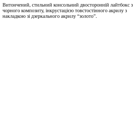
Витончений, стильний консольний двосторонній лайтбокс з
чорного композиту, інкрустацією товстостінного акрилу з
накладкою зі дзеркального акрилу “золото”.