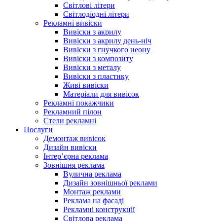
Світлові літери
Світлодіодні літери
Рекламні вивіски
Вивіски з акрилу
Вивіски з акрилу день-ніч
Вивіски з гнучкого неону
Вивіски з композиту
Вивіски з металу
Вивіски з пластику
Живі вивіски
Матеріали для вивісок
Рекламні покажчики
Рекламний пілон
Стели рекламні
Послуги
Демонтаж вивісок
Дизайн вивіски
Інтер’єрна реклама
Зовнішня реклама
Вулична реклама
Дизайн зовнішньої реклами
Монтаж реклами
Реклама на фасаді
Рекламні конструкції
Світлова реклама