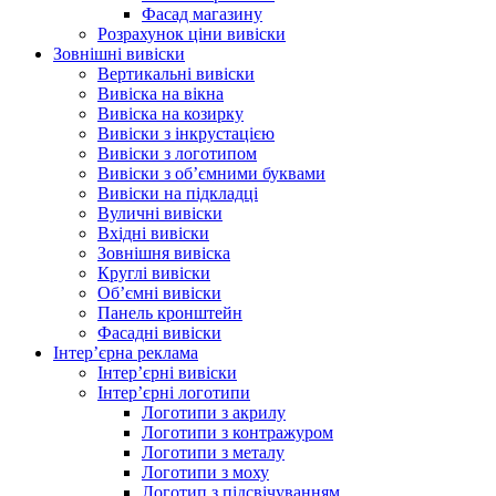
Фасад магазину
Розрахунок ціни вивіски
Зовнішні вивіски
Вертикальні вивіски
Вивіска на вікна
Вивіска на козирку
Вивіски з інкрустацією
Вивіски з логотипом
Вивіски з об’ємними буквами
Вивіски на підкладці
Вуличні вивіски
Вхідні вивіски
Зовнішня вивіска
Круглі вивіски
Об’ємні вивіски
Панель кронштейн
Фасадні вивіски
Інтер’єрна реклама
Інтер’єрні вивіски
Інтер’єрні логотипи
Логотипи з акрилу
Логотипи з контражуром
Логотипи з металу
Логотипи з моху
Логотип з підсвічуванням