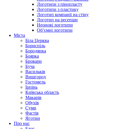
Логотипи з пінопласту
Логотипи з пластику
Логотип компанії на стіну
Логотип на ресепшн
Неонові логотипи
Об’ємні логотипи
Міста
Біла Церква
Бориспіль
Бородянка
Боярка
Бровари
Буча
Васильків
Вишгород
Гостомель
Ірпінь
Київська область
Макарів
Обухів
Суми
Фастів
Яготин
Про нас
Блог