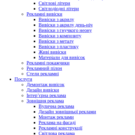
Світлові літери
Світлодіодні літери
Рекламні вивіски
Вивіски з акрилу
Вивіски з акрилу день-ніч
Вивіски з гнучкого неону
Вивіски з композиту
Вивіски з металу
Вивіски з пластику
Живі вивіски
Матеріали для вивісок
Рекламні покажчики
Рекламний пілон
Стели рекламні
Послуги
Демонтаж вивісок
Дизайн вивіски
Інтер’єрна реклама
Зовнішня реклама
Вулична реклама
Дизайн зовнішньої реклами
Монтаж реклами
Реклама на фасаді
Рекламні конструкції
Світлова реклама