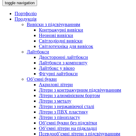
toggle navigation
Портфоліо
Продукція
Вивіски з підсвічуванням
Контражурні вивіски
Неонові вивіски
Світлодіодні вивіски
Світлотехніка для вивісок
Лайтбокси
Двосторонні лайтбокси
Лайтбокси з композиту
Лайтбокс у вікно
Фігурні лайтбокси
Об’ємні букви
Акрилові літери
Літери з контражурним підсвічуванням
Літери з алюмінієвим бортом
Літери з металу
Літери з нержавіючої сталі
Літери з ПВХ пластику
Літери з пінопласту
Об’ємні букви без підсвітки
Об’ємні літери на підкладці
Псевдооб’ємні літери з підсвічуванням