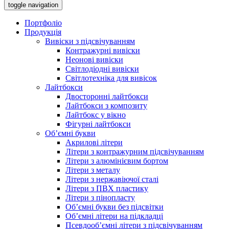
toggle navigation
Портфоліо
Продукція
Вивіски з підсвічуванням
Контражурні вивіски
Неонові вивіски
Світлодіодні вивіски
Світлотехніка для вивісок
Лайтбокси
Двосторонні лайтбокси
Лайтбокси з композиту
Лайтбокс у вікно
Фігурні лайтбокси
Об’ємні букви
Акрилові літери
Літери з контражурним підсвічуванням
Літери з алюмінієвим бортом
Літери з металу
Літери з нержавіючої сталі
Літери з ПВХ пластику
Літери з пінопласту
Об’ємні букви без підсвітки
Об’ємні літери на підкладці
Псевдооб’ємні літери з підсвічуванням