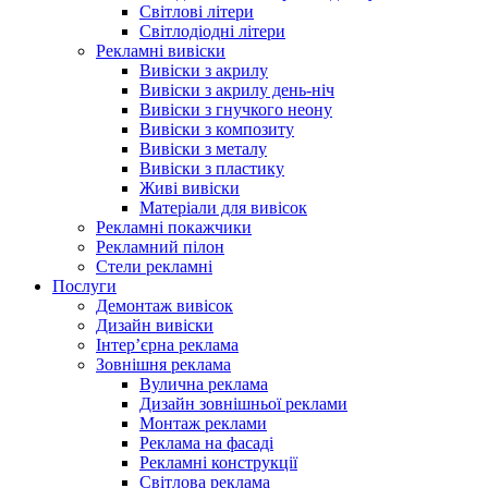
Світлові літери
Світлодіодні літери
Рекламні вивіски
Вивіски з акрилу
Вивіски з акрилу день-ніч
Вивіски з гнучкого неону
Вивіски з композиту
Вивіски з металу
Вивіски з пластику
Живі вивіски
Матеріали для вивісок
Рекламні покажчики
Рекламний пілон
Стели рекламні
Послуги
Демонтаж вивісок
Дизайн вивіски
Інтер’єрна реклама
Зовнішня реклама
Вулична реклама
Дизайн зовнішньої реклами
Монтаж реклами
Реклама на фасаді
Рекламні конструкції
Світлова реклама