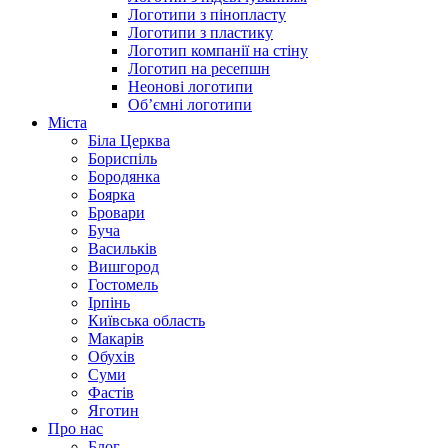
Логотипи з пінопласту
Логотипи з пластику
Логотип компанії на стіну
Логотип на ресепшн
Неонові логотипи
Об’ємні логотипи
Міста
Біла Церква
Бориспіль
Бородянка
Боярка
Бровари
Буча
Васильків
Вишгород
Гостомель
Ірпінь
Київська область
Макарів
Обухів
Суми
Фастів
Яготин
Про нас
Блог