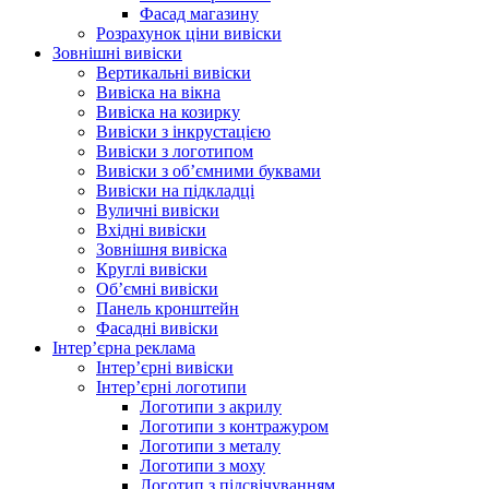
Фасад магазину
Розрахунок ціни вивіски
Зовнішні вивіски
Вертикальні вивіски
Вивіска на вікна
Вивіска на козирку
Вивіски з інкрустацією
Вивіски з логотипом
Вивіски з об’ємними буквами
Вивіски на підкладці
Вуличні вивіски
Вхідні вивіски
Зовнішня вивіска
Круглі вивіски
Об’ємні вивіски
Панель кронштейн
Фасадні вивіски
Інтер’єрна реклама
Інтер’єрні вивіски
Інтер’єрні логотипи
Логотипи з акрилу
Логотипи з контражуром
Логотипи з металу
Логотипи з моху
Логотип з підсвічуванням