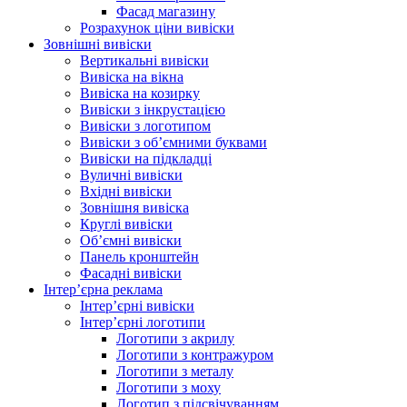
Фасад магазину
Розрахунок ціни вивіски
Зовнішні вивіски
Вертикальні вивіски
Вивіска на вікна
Вивіска на козирку
Вивіски з інкрустацією
Вивіски з логотипом
Вивіски з об’ємними буквами
Вивіски на підкладці
Вуличні вивіски
Вхідні вивіски
Зовнішня вивіска
Круглі вивіски
Об’ємні вивіски
Панель кронштейн
Фасадні вивіски
Інтер’єрна реклама
Інтер’єрні вивіски
Інтер’єрні логотипи
Логотипи з акрилу
Логотипи з контражуром
Логотипи з металу
Логотипи з моху
Логотип з підсвічуванням