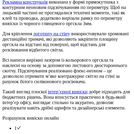
Рекламна конструкція
виконана у формі прямокутника з
контурним неоновим підсвічуванням по периметру. Щоб на
лицьовій частині не проглядалися технічні моменти, такі як
клей та проводка, додатково вирізали рамку по периметру
вивіски із чорного глянцевого оргскла 3мм.
Для кріплення
логотипу на стіну
використовували хромовані
дистанційні тримачі, які дозволяють закріпити площину
оргскла на відстані від поверхні, щоб відстань для
розсіювання відбитого світла.
Всі написи вирізані лазером із кольорового оргскла та
наклеєні на основу за допомогою листового двостороннього
скотчу. Підсвічування реалізовано флекс-неоном – це
дозволило отримати м’яке контражурне світло на стіні за
рахунок білого силіконового розсіювача.
Такий вигляд плоскої
інтер’єрної вивіски
добре підходить для
бюджетних рішень. Вона вписується практично в будь-який
інтер’єр офісу, виглядає стильно та акуратно, дозволяє
реалізувати навіть дрібні шрифти та дизайнерські елементи.
Розрахунок вивіски онлайн
1