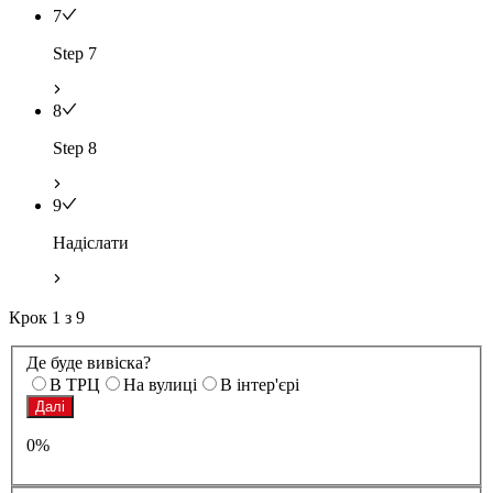
7
Step 7
8
Step 8
9
Надіслати
Крок
1
з
9
Де буде вивіска?
В ТРЦ
На вулиці
В інтер'єрі
Далі
0%