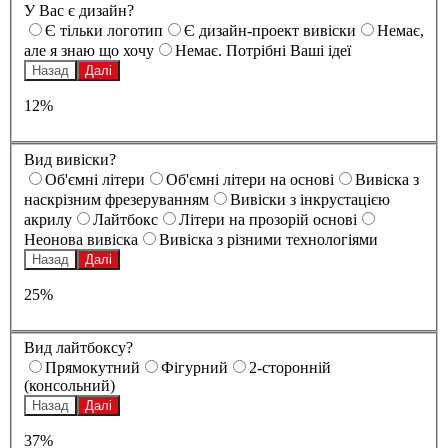
У Вас є дизайн?
Є тільки логотип
Є дизайн-проект вивіски
Немає,
але я знаю що хочу
Немає. Потрібні Ваші ідеї
Назад
Далі
12%
Вид вивіски?
Oб'ємні літери
Oб'ємні літери на основі
Вивіска з
наскрізним фрезеруванням
Вивіски з інкрустацією
акрилу
Лайтбокс
Літери на прозорій основі
Неонова вивіска
Вивіска з різними технологіями
Назад
Далі
25%
Вид лайтбоксу?
Прямокутний
Фігурний
2-сторонній
(консольний)
Назад
Далі
37%