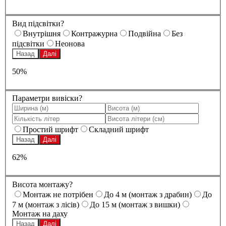
Вид підсвітки?
Внутрішня
Контражурна
Подвійна
Без
підсвітки
Неонова
Назад
Далі
50%
Параметри вивіски?
Простий шрифт
Складний шрифт
Назад
Далі
62%
Висота монтажу?
Монтаж не потрібен
До 4 м (монтаж з драбин)
До
7 м (монтаж з лісів)
До 15 м (монтаж з вишки)
Монтаж на даху
Назад
Далі