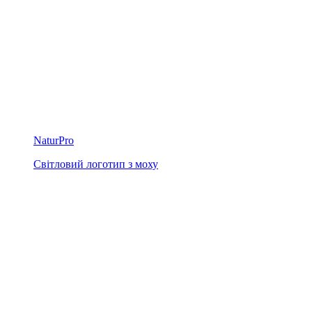
NaturPro
Світловий логотип з моху