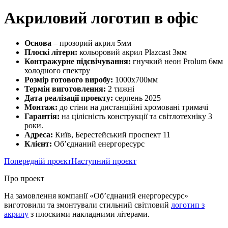
Акриловий логотип в офіс
Основа
– прозорий акрил 5мм
Плоскі літери:
кольоровий акрил Plazcast 3мм
Контражурне підсвічування:
гнучкий неон Prolum 6мм
холодного спектру
Розмір готового виробу:
1000х700мм
Термін виготовлення:
2 тижні
Дата реалізації проекту:
серпень 2025
Монтаж:
до стіни на дистанційні хромовані тримачі
Гарантія:
на цілісність конструкції та світлотехніку 3
роки.
Адреса:
Київ, Берестейський проспект 11
Клієнт:
Об’єднаний енергоресурс
Попередній проєкт
Наступний проєкт
Про проект
На замовлення компанії «Об’єднаний енергоресурс»
виготовили та змонтували стильний світловий
логотип з
акрилу
з плоскими накладними літерами.