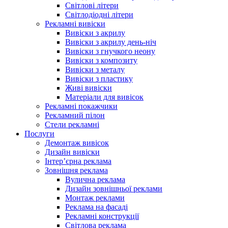
Світлові літери
Світлодіодні літери
Рекламні вивіски
Вивіски з акрилу
Вивіски з акрилу день-ніч
Вивіски з гнучкого неону
Вивіски з композиту
Вивіски з металу
Вивіски з пластику
Живі вивіски
Матеріали для вивісок
Рекламні покажчики
Рекламний пілон
Стели рекламні
Послуги
Демонтаж вивісок
Дизайн вивіски
Інтер’єрна реклама
Зовнішня реклама
Вулична реклама
Дизайн зовнішньої реклами
Монтаж реклами
Реклама на фасаді
Рекламні конструкції
Світлова реклама