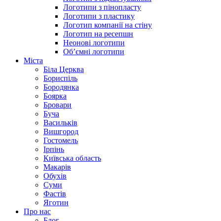
Логотипи з пінопласту
Логотипи з пластику
Логотип компанії на стіну
Логотип на ресепшн
Неонові логотипи
Об’ємні логотипи
Міста
Біла Церква
Бориспіль
Бородянка
Боярка
Бровари
Буча
Васильків
Вишгород
Гостомель
Ірпінь
Київська область
Макарів
Обухів
Суми
Фастів
Яготин
Про нас
Блог