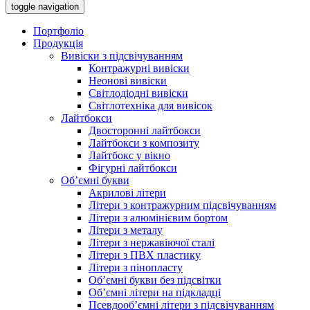
toggle navigation
Портфоліо
Продукція
Вивіски з підсвічуванням
Контражурні вивіски
Неонові вивіски
Світлодіодні вивіски
Світлотехніка для вивісок
Лайтбокси
Двосторонні лайтбокси
Лайтбокси з композиту
Лайтбокс у вікно
Фігурні лайтбокси
Об’ємні букви
Акрилові літери
Літери з контражурним підсвічуванням
Літери з алюмінієвим бортом
Літери з металу
Літери з нержавіючої сталі
Літери з ПВХ пластику
Літери з пінопласту
Об’ємні букви без підсвітки
Об’ємні літери на підкладці
Псевдооб’ємні літери з підсвічуванням