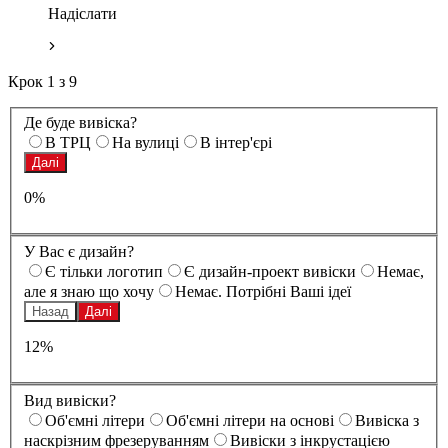
Надіслати
Крок
1
з
9
Де буде вивіска?
В ТРЦ
На вулиці
В інтер'єрі
Далі
0%
У Вас є дизайн?
Є тільки логотип
Є дизайн-проект вивіски
Немає,
але я знаю що хочу
Немає. Потрібні Ваші ідеї
Назад
Далі
12%
Вид вивіски?
Oб'ємні літери
Oб'ємні літери на основі
Вивіска з
наскрізним фрезеруванням
Вивіски з інкрустацією