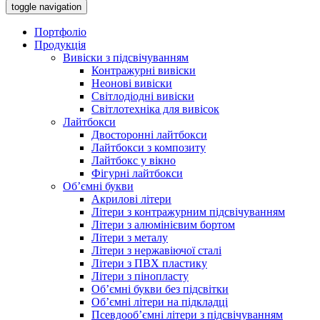
toggle navigation
Портфоліо
Продукція
Вивіски з підсвічуванням
Контражурні вивіски
Неонові вивіски
Світлодіодні вивіски
Світлотехніка для вивісок
Лайтбокси
Двосторонні лайтбокси
Лайтбокси з композиту
Лайтбокс у вікно
Фігурні лайтбокси
Об’ємні букви
Акрилові літери
Літери з контражурним підсвічуванням
Літери з алюмінієвим бортом
Літери з металу
Літери з нержавіючої сталі
Літери з ПВХ пластику
Літери з пінопласту
Об’ємні букви без підсвітки
Об’ємні літери на підкладці
Псевдооб’ємні літери з підсвічуванням