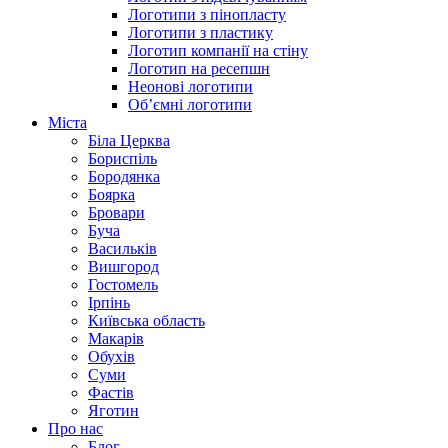
Логотипи з пінопласту
Логотипи з пластику
Логотип компанії на стіну
Логотип на ресепшн
Неонові логотипи
Об’ємні логотипи
Міста
Біла Церква
Бориспіль
Бородянка
Боярка
Бровари
Буча
Васильків
Вишгород
Гостомель
Ірпінь
Київська область
Макарів
Обухів
Суми
Фастів
Яготин
Про нас
Блог