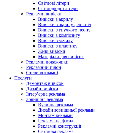
Світлові літери
Світлодіодні літери
Рекламні вивіски
Вивіски з акрилу
Вивіски з акрилу день-ніч
Вивіски з гнучкого неону
Вивіски з композиту
Вивіски з металу
Вивіски з пластику
Живі вивіски
Матеріали для вивісок
Рекламні покажчики
Рекламний пілон
Стели рекламні
Послуги
Демонтаж вивісок
Дизайн вивіски
Інтер’єрна реклама
Зовнішня реклама
Вулична реклама
Дизайн зовнішньої реклами
Монтаж реклами
Реклама на фасаді
Рекламні конструкції
Світлова реклама