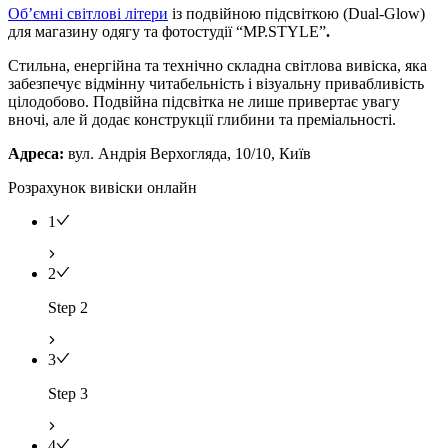
Об’ємні світлові літери
із подвійною підсвіткою (Dual-Glow)
для магазину одягу та фотостудії “MP.STYLE”
.
Стильна, енергійна та технічно складна світлова вивіска, яка
забезпечує відмінну читабельність і візуальну привабливість
цілодобово. Подвійна підсвітка не лише привертає увагу
вночі, але й додає конструкції глибини та преміальності.
Адреса:
вул. Андрія Верхогляда, 10/10, Київ
Розрахунок вивіски онлайн
1
2
Step 2
3
Step 3
4