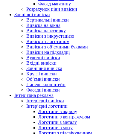
Фасад магазину
Розрахунок ціни вивіски
Зовнішні вивіски
Вертикальні вивіски
Вивіска на вікна
Вивіска на козирку
Вивіски з інкрустацією
Вивіски з логотипом
Вивіски з об’ємними буквами
Вивіски на підкладці
Вуличні вивіски
Вхідні вивіски
Зовнішня вивіска
Круглі вивіски
Об’ємні вивіски
Панель кронштейн
Фасадні вивіски
Інтер’єрна реклама
Інтер’єрні вивіски
Інтер’єрні логотипи
Логотипи з акрилу
Логотипи з контражуром
Логотипи з металу
Логотипи з моху
Логотип з підсвічуванням