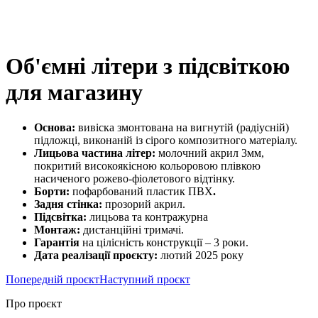
Об'ємні літери з підсвіткою
для магазину
Основа:
вивіска змонтована на вигнутій (радіусній)
підложці, виконаній із сірого композитного матеріалу.
Лицьова частина літер:
молочний акрил 3мм,
покритий високоякісною кольоровою плівкою
насиченого рожево-фіолетового відтінку.
Борти:
пофарбований пластик ПВХ
.
Задня стінка:
прозорий акрил.
Підсвітка:
лицьова та контражурна
Монтаж:
дистанційні тримачі.
Гарантія
на цілісність конструкції – 3 роки.
Дата реалізації проєкту:
лютий 2025 року
Попередній проєкт
Наступний проєкт
Про проєкт