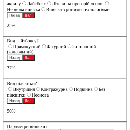
акрилу
Лайтбокс
Літери на прозорій основі
Неонова вивіска
Вивіска з різними технологіями
Назад
Далі
25%
Вид лайтбоксу?
Прямокутний
Фігурний
2-сторонній
(консольний)
Назад
Далі
37%
Вид підсвітки?
Внутрішня
Контражурна
Подвійна
Без
підсвітки
Неонова
Назад
Далі
50%
Параметри вивіски?