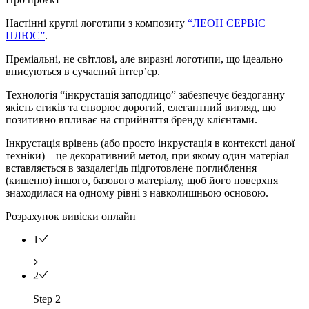
Настінні круглі логотипи з композиту
“ЛЕОН СЕРВІС
ПЛЮС”
.
Преміальні, не світлові, але виразні логотипи, що ідеально
вписуються в сучасний інтер’єр.
Технологія “інкрустація заподлицо” забезпечує бездоганну
якість стиків та створює дорогий, елегантний вигляд, що
позитивно впливає на сприйняття бренду клієнтами.
Інкрустація врівень (або просто інкрустація в контексті даної
техніки) – це декоративний метод, при якому один матеріал
вставляється в заздалегідь підготовлене поглиблення
(кишеню) іншого, базового матеріалу, щоб його поверхня
знаходилася на одному рівні з навколишньою основою.
Розрахунок вивіски онлайн
1
2
Step 2