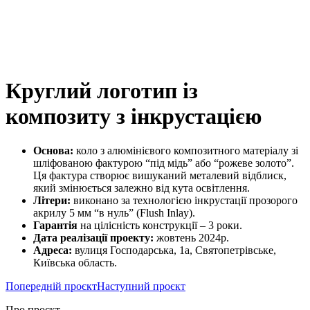
Круглий логотип із
композиту з інкрустацією
Основа:
коло з алюмінієвого композитного матеріалу зі
шліфованою фактурою “під мідь” або “рожеве золото”.
Ця фактура створює вишуканий металевий відблиск,
який змінюється залежно від кута освітлення.
Літери:
виконано за технологією інкрустації прозорого
акрилу 5 мм “в нуль” (Flush Inlay).
Гарантія
на цілісність конструкції – 3 роки.
Дата реалізації проекту:
жовтень 2024р.
Адреса:
вулиця Господарська, 1а, Святопетрівське,
Київська область.
Попередній проєкт
Наступний проєкт
Про проєкт