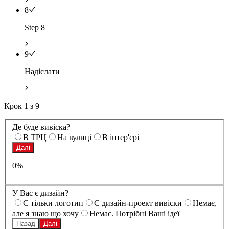
8
Step 8
9
Надіслати
Крок
1
з
9
Де буде вивіска?
В ТРЦ
На вулиці
В інтер'єрі
Далі
0%
У Вас є дизайн?
Є тільки логотип
Є дизайн-проект вивіски
Немає,
але я знаю що хочу
Немає. Потрібні Ваші ідеї
Назад
Далі