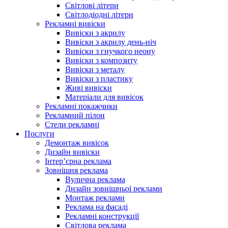
Світлові літери
Світлодіодні літери
Рекламні вивіски
Вивіски з акрилу
Вивіски з акрилу день-ніч
Вивіски з гнучкого неону
Вивіски з композиту
Вивіски з металу
Вивіски з пластику
Живі вивіски
Матеріали для вивісок
Рекламні покажчики
Рекламний пілон
Стели рекламні
Послуги
Демонтаж вивісок
Дизайн вивіски
Інтер’єрна реклама
Зовнішня реклама
Вулична реклама
Дизайн зовнішньої реклами
Монтаж реклами
Реклама на фасаді
Рекламні конструкції
Світлова реклама