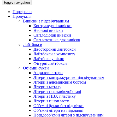
toggle navigation
Портфоліо
Продукція
Вивіски з підсвічуванням
Контражурні вивіски
Неонові вивіски
Світлодіодні вивіски
Світлотехніка для вивісок
Лайтбокси
Двосторонні лайтбокси
Лайтбокси з композиту
Лайтбокс у вікно
Фігурні лайтбокси
Об’ємні букви
Акрилові літери
Літери з контражурним підсвічуванням
Літери з алюмінієвим бортом
Літери з металу
Літери з нержавіючої сталі
Літери з ПВХ пластику
Літери з пінопласту
Об’ємні букви без підсвітки
Об’ємні літери на підкладці
Псевдооб’ємні літери з підсвічуванням