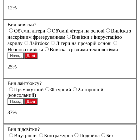
12%
Вид вивіски?
Oб'ємні літери
Oб'ємні літери на основі
Вивіска з
наскрізним фрезеруванням
Вивіски з інкрустацією
акрилу
Лайтбокс
Літери на прозорій основі
Неонова вивіска
Вивіска з різними технологіями
Назад
Далі
25%
Вид лайтбоксу?
Прямокутний
Фігурний
2-сторонній
(консольний)
Назад
Далі
37%
Вид підсвітки?
Внутрішня
Контражурна
Подвійна
Без