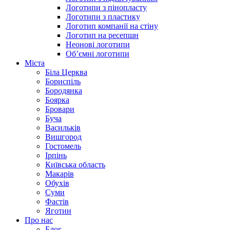
Логотипи з пінопласту
Логотипи з пластику
Логотип компанії на стіну
Логотип на ресепшн
Неонові логотипи
Об’ємні логотипи
Міста
Біла Церква
Бориспіль
Бородянка
Боярка
Бровари
Буча
Васильків
Вишгород
Гостомель
Ірпінь
Київська область
Макарів
Обухів
Суми
Фастів
Яготин
Про нас
Блог