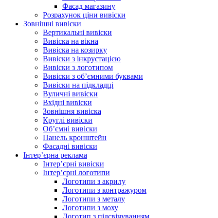
Фасад магазину
Розрахунок ціни вивіски
Зовнішні вивіски
Вертикальні вивіски
Вивіска на вікна
Вивіска на козирку
Вивіски з інкрустацією
Вивіски з логотипом
Вивіски з об’ємними буквами
Вивіски на підкладці
Вуличні вивіски
Вхідні вивіски
Зовнішня вивіска
Круглі вивіски
Об’ємні вивіски
Панель кронштейн
Фасадні вивіски
Інтер’єрна реклама
Інтер’єрні вивіски
Інтер’єрні логотипи
Логотипи з акрилу
Логотипи з контражуром
Логотипи з металу
Логотипи з моху
Логотип з підсвічуванням