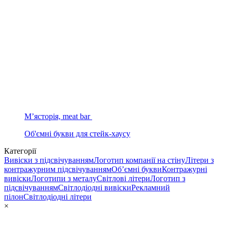
М’ясторія, meat bar
Об'ємні букви для стейк-хаусу
Категорії
Вивіски з підсвічуванням
Логотип компанії на стіну
Літери з
контражурним підсвічуванням
Об’ємні букви
Контражурні
вивіски
Логотипи з металу
Світлові літери
Логотип з
підсвічуванням
Світлодіодні вивіски
Рекламний
пілон
Світлодіодні літери
×