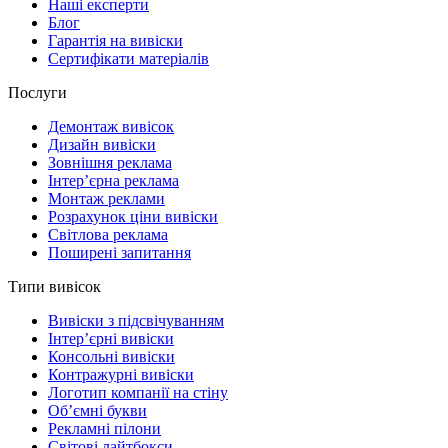
Наші експерти
Блог
Гарантія на вивіски
Сертифікати матеріалів
Послуги
Демонтаж вивісок
Дизайн вивіски
Зовнішня реклама
Інтер’єрна реклама
Монтаж реклами
Розрахунок ціни вивіски
Світлова реклама
Поширені запитання
Типи вивісок
Вивіски з підсвічуванням
Інтер’єрні вивіски
Консольні вивіски
Контражурні вивіски
Логотип компанії на стіну
Об’ємні букви
Рекламні пілони
Світові лайтбокси