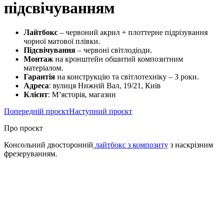
підсвічуванням
Лайтбокс
– червоний акрил + плоттерне підрізування
чорної матової плівки.
Підсвічування
– червоні світлодіоди.
Монтаж
на кронштейн обшитий композитним
матеріалом.
Гарантія
на конструкцію та світлотехніку – 3 роки.
Адреса
: вулиця Нижній Вал, 19/21, Київ
Клієнт
: М’ясторія, магазин
Попередній проєкт
Наступний проєкт
Про проєкт
Консольний двосторонній
лайтбокс з композиту
з наскрізним
фрезеруванням.