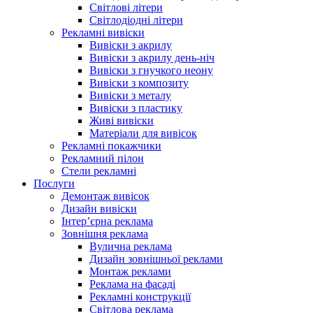
Світлові літери
Світлодіодні літери
Рекламні вивіски
Вивіски з акрилу
Вивіски з акрилу день-ніч
Вивіски з гнучкого неону
Вивіски з композиту
Вивіски з металу
Вивіски з пластику
Живі вивіски
Матеріали для вивісок
Рекламні покажчики
Рекламний пілон
Стели рекламні
Послуги
Демонтаж вивісок
Дизайн вивіски
Інтер’єрна реклама
Зовнішня реклама
Вулична реклама
Дизайн зовнішньої реклами
Монтаж реклами
Реклама на фасаді
Рекламні конструкції
Світлова реклама