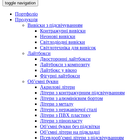
toggle navigation
Портфоліо
Продукція
Вивіски з підсвічуванням
Контражурні вивіски
Неонові вивіски
Світлодіодні вивіски
Світлотехніка для вивісок
Лайтбокси
Двосторонні лайтбокси
Лайтбокси з композиту
Лайтбокс у вікно
Фігурні лайтбокси
Об’ємні букви
Акрилові літери
Літери з контражурним підсвічуванням
Літери з алюмінієвим бортом
Літери з металу
Літери з нержавіючої сталі
Літери з ПВХ пластику
Літери з пінопласту
Об’ємні букви без підсвітки
Об’ємні літери на підкладці
Псевдооб’ємні літери з підсвічуванням