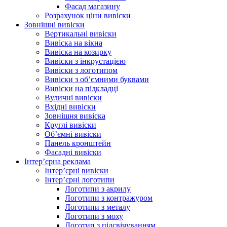
Фасад магазину
Розрахунок ціни вивіски
Зовнішні вивіски
Вертикальні вивіски
Вивіска на вікна
Вивіска на козирку
Вивіски з інкрустацією
Вивіски з логотипом
Вивіски з об’ємними буквами
Вивіски на підкладці
Вуличні вивіски
Вхідні вивіски
Зовнішня вивіска
Круглі вивіски
Об’ємні вивіски
Панель кронштейн
Фасадні вивіски
Інтер’єрна реклама
Інтер’єрні вивіски
Інтер’єрні логотипи
Логотипи з акрилу
Логотипи з контражуром
Логотипи з металу
Логотипи з моху
Логотип з підсвічуванням