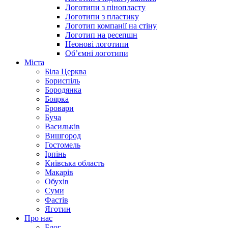
Логотипи з пінопласту
Логотипи з пластику
Логотип компанії на стіну
Логотип на ресепшн
Неонові логотипи
Об’ємні логотипи
Міста
Біла Церква
Бориспіль
Бородянка
Боярка
Бровари
Буча
Васильків
Вишгород
Гостомель
Ірпінь
Київська область
Макарів
Обухів
Суми
Фастів
Яготин
Про нас
Блог