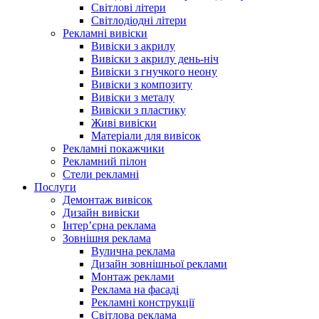
Світлові літери
Світлодіодні літери
Рекламні вивіски
Вивіски з акрилу
Вивіски з акрилу день-ніч
Вивіски з гнучкого неону
Вивіски з композиту
Вивіски з металу
Вивіски з пластику
Живі вивіски
Матеріали для вивісок
Рекламні покажчики
Рекламний пілон
Стели рекламні
Послуги
Демонтаж вивісок
Дизайн вивіски
Інтер’єрна реклама
Зовнішня реклама
Вулична реклама
Дизайн зовнішньої реклами
Монтаж реклами
Реклама на фасаді
Рекламні конструкції
Світлова реклама