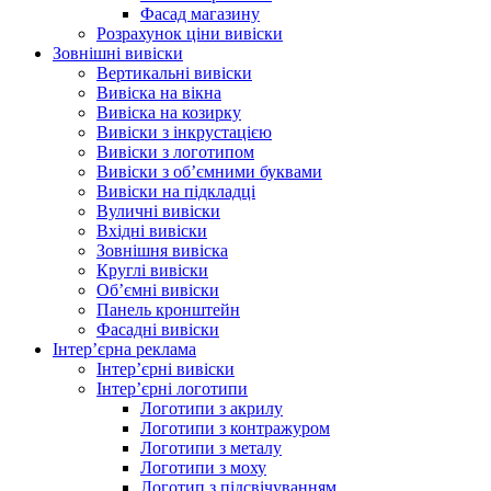
Фасад магазину
Розрахунок ціни вивіски
Зовнішні вивіски
Вертикальні вивіски
Вивіска на вікна
Вивіска на козирку
Вивіски з інкрустацією
Вивіски з логотипом
Вивіски з об’ємними буквами
Вивіски на підкладці
Вуличні вивіски
Вхідні вивіски
Зовнішня вивіска
Круглі вивіски
Об’ємні вивіски
Панель кронштейн
Фасадні вивіски
Інтер’єрна реклама
Інтер’єрні вивіски
Інтер’єрні логотипи
Логотипи з акрилу
Логотипи з контражуром
Логотипи з металу
Логотипи з моху
Логотип з підсвічуванням