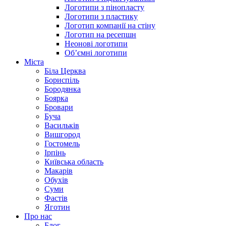
Логотипи з пінопласту
Логотипи з пластику
Логотип компанії на стіну
Логотип на ресепшн
Неонові логотипи
Об’ємні логотипи
Міста
Біла Церква
Бориспіль
Бородянка
Боярка
Бровари
Буча
Васильків
Вишгород
Гостомель
Ірпінь
Київська область
Макарів
Обухів
Суми
Фастів
Яготин
Про нас
Блог