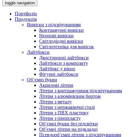
toggle navigation
Портфоліо
Продукція
Вивіски з підсвічуванням
Контражурні вивіски
Неонові вивіски
Світлодіодні вивіски
Світлотехніка для вивісок
Лайтбокси
Двосторонні лайтбокси
Лайтбокси з композиту
Лайтбокс у вікно
Фігурні лайтбокси
Об’ємні букви
Акрилові літери
Літери з контражурним підсвічуванням
Літери з алюмінієвим бортом
Літери з металу
Літери з нержавіючої сталі
Літери з ПВХ пластику
Літери з пінопласту
Об’ємні букви без підсвітки
Об’ємні літери на підкладці
Псевдооб’ємні літери з підсвічуванням