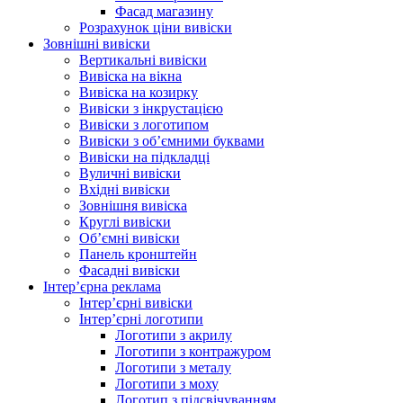
Фасад магазину
Розрахунок ціни вивіски
Зовнішні вивіски
Вертикальні вивіски
Вивіска на вікна
Вивіска на козирку
Вивіски з інкрустацією
Вивіски з логотипом
Вивіски з об’ємними буквами
Вивіски на підкладці
Вуличні вивіски
Вхідні вивіски
Зовнішня вивіска
Круглі вивіски
Об’ємні вивіски
Панель кронштейн
Фасадні вивіски
Інтер’єрна реклама
Інтер’єрні вивіски
Інтер’єрні логотипи
Логотипи з акрилу
Логотипи з контражуром
Логотипи з металу
Логотипи з моху
Логотип з підсвічуванням