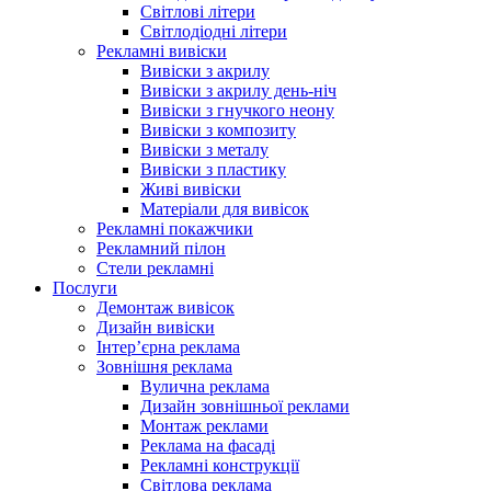
Світлові літери
Світлодіодні літери
Рекламні вивіски
Вивіски з акрилу
Вивіски з акрилу день-ніч
Вивіски з гнучкого неону
Вивіски з композиту
Вивіски з металу
Вивіски з пластику
Живі вивіски
Матеріали для вивісок
Рекламні покажчики
Рекламний пілон
Стели рекламні
Послуги
Демонтаж вивісок
Дизайн вивіски
Інтер’єрна реклама
Зовнішня реклама
Вулична реклама
Дизайн зовнішньої реклами
Монтаж реклами
Реклама на фасаді
Рекламні конструкції
Світлова реклама