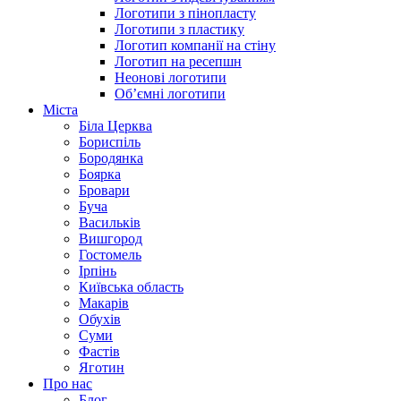
Логотипи з пінопласту
Логотипи з пластику
Логотип компанії на стіну
Логотип на ресепшн
Неонові логотипи
Об’ємні логотипи
Міста
Біла Церква
Бориспіль
Бородянка
Боярка
Бровари
Буча
Васильків
Вишгород
Гостомель
Ірпінь
Київська область
Макарів
Обухів
Суми
Фастів
Яготин
Про нас
Блог