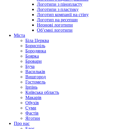
Логотипи з пінопласту
Логотипи з пластику
Логотип компанії на стіну
Логотип на ресепшн
Неонові логотипи
Об’ємні логотипи
Міста
Біла Церква
Бориспіль
Бородянка
Боярка
Бровари
Буча
Васильків
Вишгород
Гостомель
Ірпінь
Київська область
Макарів
Обухів
Суми
Фастів
Яготин
Про нас
Блог