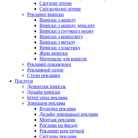
Світлові літери
Світлодіодні літери
Рекламні вивіски
Вивіски з акрилу
Вивіски з акрилу день-ніч
Вивіски з гнучкого неону
Вивіски з композиту
Вивіски з металу
Вивіски з пластику
Живі вивіски
Матеріали для вивісок
Рекламні покажчики
Рекламний пілон
Стели рекламні
Послуги
Демонтаж вивісок
Дизайн вивіски
Інтер’єрна реклама
Зовнішня реклама
Вулична реклама
Дизайн зовнішньої реклами
Монтаж реклами
Реклама на фасаді
Рекламні конструкції
Світлова реклама