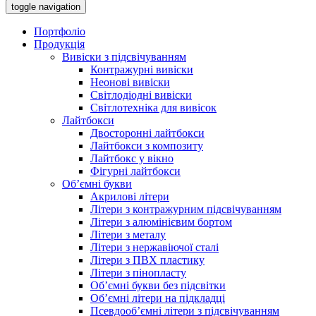
toggle navigation
Портфоліо
Продукція
Вивіски з підсвічуванням
Контражурні вивіски
Неонові вивіски
Світлодіодні вивіски
Світлотехніка для вивісок
Лайтбокси
Двосторонні лайтбокси
Лайтбокси з композиту
Лайтбокс у вікно
Фігурні лайтбокси
Об’ємні букви
Акрилові літери
Літери з контражурним підсвічуванням
Літери з алюмінієвим бортом
Літери з металу
Літери з нержавіючої сталі
Літери з ПВХ пластику
Літери з пінопласту
Об’ємні букви без підсвітки
Об’ємні літери на підкладці
Псевдооб’ємні літери з підсвічуванням