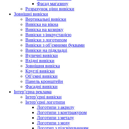
Фасад магазину
Розрахунок ціни вивіски
Зовнішні вивіски
Вертикальні вивіски
Вивіска на вікна
Вивіска на козирку
Вивіски з інкрустацією
Вивіски з логотипом
Вивіски з об’ємними буквами
Вивіски на підкладці
Вуличні вивіски
Вхідні вивіски
Зовнішня вивіска
Круглі вивіски
Об’ємні вивіски
Панель кронштейн
Фасадні вивіски
Інтер’єрна реклама
Інтер’єрні вивіски
Інтер’єрні логотипи
Логотипи з акрилу
Логотипи з контражуром
Логотипи з металу
Логотипи з моху
Логотип з підсвічуванням