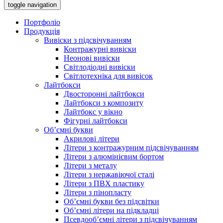
toggle navigation
Портфоліо
Продукція
Вивіски з підсвічуванням
Контражурні вивіски
Неонові вивіски
Світлодіодні вивіски
Світлотехніка для вивісок
Лайтбокси
Двосторонні лайтбокси
Лайтбокси з композиту
Лайтбокс у вікно
Фігурні лайтбокси
Об’ємні букви
Акрилові літери
Літери з контражурним підсвічуванням
Літери з алюмінієвим бортом
Літери з металу
Літери з нержавіючої сталі
Літери з ПВХ пластику
Літери з пінопласту
Об’ємні букви без підсвітки
Об’ємні літери на підкладці
Псевдооб’ємні літери з підсвічуванням