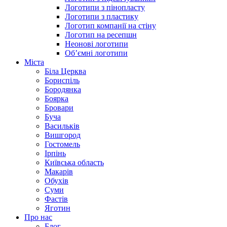
Логотипи з пінопласту
Логотипи з пластику
Логотип компанії на стіну
Логотип на ресепшн
Неонові логотипи
Об’ємні логотипи
Міста
Біла Церква
Бориспіль
Бородянка
Боярка
Бровари
Буча
Васильків
Вишгород
Гостомель
Ірпінь
Київська область
Макарів
Обухів
Суми
Фастів
Яготин
Про нас
Блог