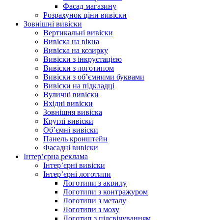
Фасад магазину
Розрахунок ціни вивіски
Зовнішні вивіски
Вертикальні вивіски
Вивіска на вікна
Вивіска на козирку
Вивіски з інкрустацією
Вивіски з логотипом
Вивіски з об’ємними буквами
Вивіски на підкладці
Вуличні вивіски
Вхідні вивіски
Зовнішня вивіска
Круглі вивіски
Об’ємні вивіски
Панель кронштейн
Фасадні вивіски
Інтер’єрна реклама
Інтер’єрні вивіски
Інтер’єрні логотипи
Логотипи з акрилу
Логотипи з контражуром
Логотипи з металу
Логотипи з моху
Логотип з підсвічуванням