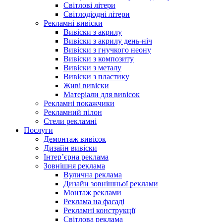
Світлові літери
Світлодіодні літери
Рекламні вивіски
Вивіски з акрилу
Вивіски з акрилу день-ніч
Вивіски з гнучкого неону
Вивіски з композиту
Вивіски з металу
Вивіски з пластику
Живі вивіски
Матеріали для вивісок
Рекламні покажчики
Рекламний пілон
Стели рекламні
Послуги
Демонтаж вивісок
Дизайн вивіски
Інтер’єрна реклама
Зовнішня реклама
Вулична реклама
Дизайн зовнішньої реклами
Монтаж реклами
Реклама на фасаді
Рекламні конструкції
Світлова реклама