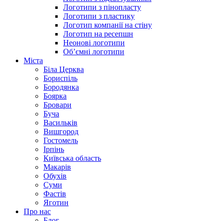
Логотипи з пінопласту
Логотипи з пластику
Логотип компанії на стіну
Логотип на ресепшн
Неонові логотипи
Об’ємні логотипи
Міста
Біла Церква
Бориспіль
Бородянка
Боярка
Бровари
Буча
Васильків
Вишгород
Гостомель
Ірпінь
Київська область
Макарів
Обухів
Суми
Фастів
Яготин
Про нас
Блог