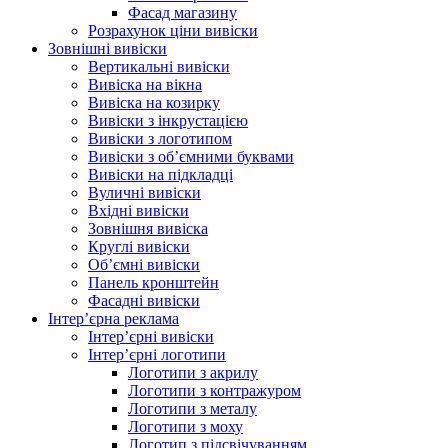
Фасад магазину
Розрахунок ціни вивіски
Зовнішні вивіски
Вертикальні вивіски
Вивіска на вікна
Вивіска на козирку
Вивіски з інкрустацією
Вивіски з логотипом
Вивіски з об’ємними буквами
Вивіски на підкладці
Вуличні вивіски
Вхідні вивіски
Зовнішня вивіска
Круглі вивіски
Об’ємні вивіски
Панель кронштейн
Фасадні вивіски
Інтер’єрна реклама
Інтер’єрні вивіски
Інтер’єрні логотипи
Логотипи з акрилу
Логотипи з контражуром
Логотипи з металу
Логотипи з моху
Логотип з підсвічуванням