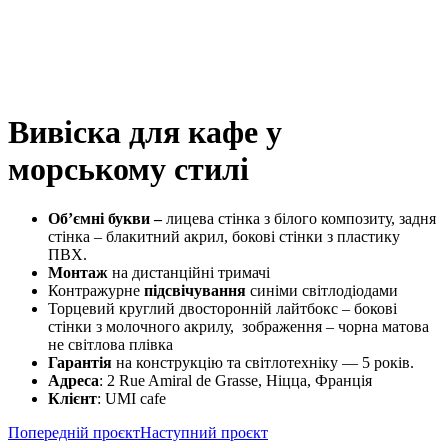
Вивіска для кафе у
морському стилі
Об’ємні букви
–
лицева стінка з білого композиту, задня
стінка – блакитний акрил, бокові стінки з пластику
ПВХ.
Монтаж
на дистанційні тримачі
Контражурне
підсвічування
синіми світлодіодами
Торцевий круглий двосторонній лайтбокс – бокові
стінки з молочного акрилу, зображення – чорна матова
не світлова плівка
Гарантія
на конструкцію та світлотехніку — 5 років.
Адреса
: 2 Rue Amiral de Grasse, Ніцца, Франція
Клієнт
: UMI cafe
Попередній проєкт
Наступний проєкт