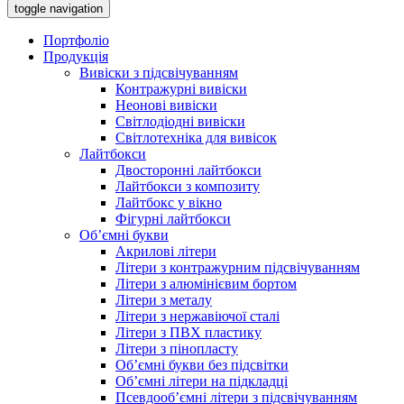
toggle navigation
Портфоліо
Продукція
Вивіски з підсвічуванням
Контражурні вивіски
Неонові вивіски
Світлодіодні вивіски
Світлотехніка для вивісок
Лайтбокси
Двосторонні лайтбокси
Лайтбокси з композиту
Лайтбокс у вікно
Фігурні лайтбокси
Об’ємні букви
Акрилові літери
Літери з контражурним підсвічуванням
Літери з алюмінієвим бортом
Літери з металу
Літери з нержавіючої сталі
Літери з ПВХ пластику
Літери з пінопласту
Об’ємні букви без підсвітки
Об’ємні літери на підкладці
Псевдооб’ємні літери з підсвічуванням