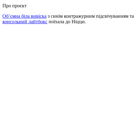
Про проєкт
Об’ємна біла вивіска
з синім контражурним підсвічуванням та
консольний лайтбокс
поїхала до Ніцци.