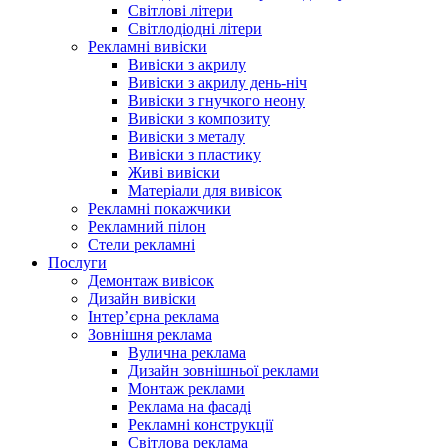
Світлові літери
Світлодіодні літери
Рекламні вивіски
Вивіски з акрилу
Вивіски з акрилу день-ніч
Вивіски з гнучкого неону
Вивіски з композиту
Вивіски з металу
Вивіски з пластику
Живі вивіски
Матеріали для вивісок
Рекламні покажчики
Рекламний пілон
Стели рекламні
Послуги
Демонтаж вивісок
Дизайн вивіски
Інтер’єрна реклама
Зовнішня реклама
Вулична реклама
Дизайн зовнішньої реклами
Монтаж реклами
Реклама на фасаді
Рекламні конструкції
Світлова реклама