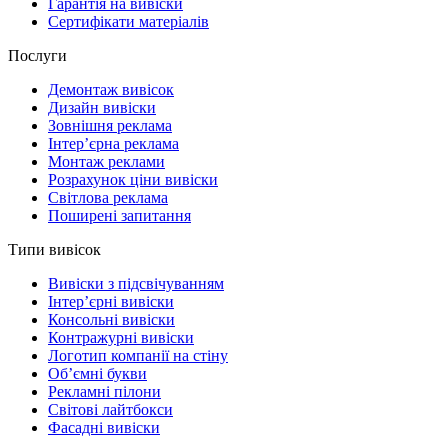
Гарантія на вивіски
Сертифікати матеріалів
Послуги
Демонтаж вивісок
Дизайн вивіски
Зовнішня реклама
Інтер’єрна реклама
Монтаж реклами
Розрахунок ціни вивіски
Світлова реклама
Поширені запитання
Типи вивісок
Вивіски з підсвічуванням
Інтер’єрні вивіски
Консольні вивіски
Контражурні вивіски
Логотип компанії на стіну
Об’ємні букви
Рекламні пілони
Світові лайтбокси
Фасадні вивіски