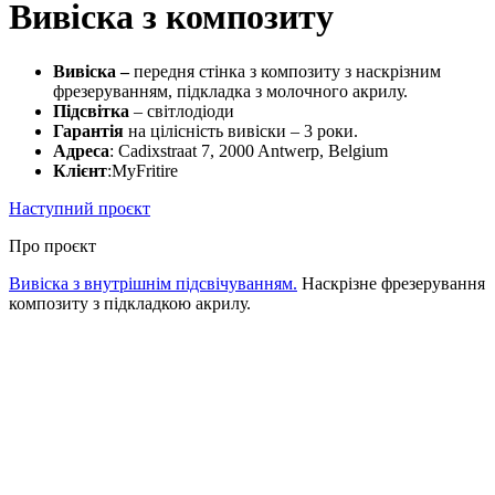
Вивіска з композиту
Вивіска –
передня стінка з композиту з наскрізним
фрезеруванням, підкладка з молочного акрилу.
Підсвітка
– світлодіоди
Гарантія
на цілісність вивіски – 3 роки.
Адреса
: Cadixstraat 7, 2000 Antwerp, Belgium
Клієнт
:MyFritire
Наступний проєкт
Про проєкт
Вивіска з внутрішнім підсвічуванням.
Наскрізне фрезерування
композиту з підкладкою акрилу.