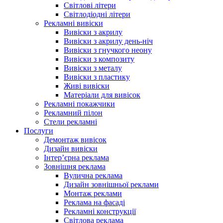
Світлові літери
Світлодіодні літери
Рекламні вивіски
Вивіски з акрилу
Вивіски з акрилу день-ніч
Вивіски з гнучкого неону
Вивіски з композиту
Вивіски з металу
Вивіски з пластику
Живі вивіски
Матеріали для вивісок
Рекламні покажчики
Рекламний пілон
Стели рекламні
Послуги
Демонтаж вивісок
Дизайн вивіски
Інтер’єрна реклама
Зовнішня реклама
Вулична реклама
Дизайн зовнішньої реклами
Монтаж реклами
Реклама на фасаді
Рекламні конструкції
Світлова реклама