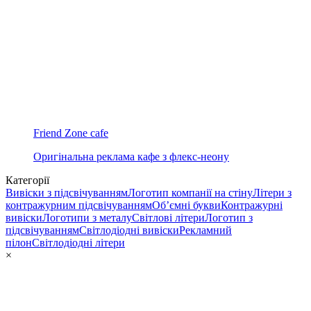
Friend Zone cafe
Оригінальна реклама кафе з флекс-неону
Категорії
Вивіски з підсвічуванням
Логотип компанії на стіну
Літери з
контражурним підсвічуванням
Об’ємні букви
Контражурні
вивіски
Логотипи з металу
Світлові літери
Логотип з
підсвічуванням
Світлодіодні вивіски
Рекламний
пілон
Світлодіодні літери
×