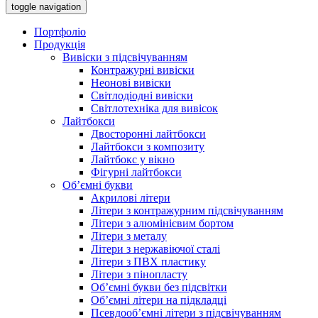
toggle navigation
Портфоліо
Продукція
Вивіски з підсвічуванням
Контражурні вивіски
Неонові вивіски
Світлодіодні вивіски
Світлотехніка для вивісок
Лайтбокси
Двосторонні лайтбокси
Лайтбокси з композиту
Лайтбокс у вікно
Фігурні лайтбокси
Об’ємні букви
Акрилові літери
Літери з контражурним підсвічуванням
Літери з алюмінієвим бортом
Літери з металу
Літери з нержавіючої сталі
Літери з ПВХ пластику
Літери з пінопласту
Об’ємні букви без підсвітки
Об’ємні літери на підкладці
Псевдооб’ємні літери з підсвічуванням