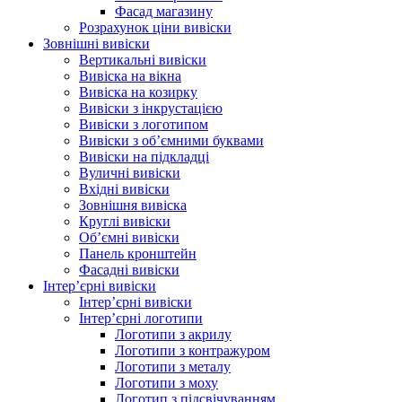
Фасад магазину
Розрахунок ціни вивіски
Зовнішні вивіски
Вертикальні вивіски
Вивіска на вікна
Вивіска на козирку
Вивіски з інкрустацією
Вивіски з логотипом
Вивіски з об’ємними буквами
Вивіски на підкладці
Вуличні вивіски
Вхідні вивіски
Зовнішня вивіска
Круглі вивіски
Об’ємні вивіски
Панель кронштейн
Фасадні вивіски
Інтер’єрні вивіски
Інтер’єрні вивіски
Інтер’єрні логотипи
Логотипи з акрилу
Логотипи з контражуром
Логотипи з металу
Логотипи з моху
Логотип з підсвічуванням