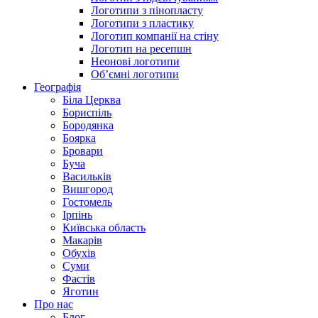
Логотипи з пінопласту
Логотипи з пластику
Логотип компанії на стіну
Логотип на ресепшн
Неонові логотипи
Об’ємні логотипи
Географія
Біла Церква
Бориспіль
Бородянка
Боярка
Бровари
Буча
Васильків
Вишгород
Гостомель
Ірпінь
Київська область
Макарів
Обухів
Суми
Фастів
Яготин
Про нас
Блог