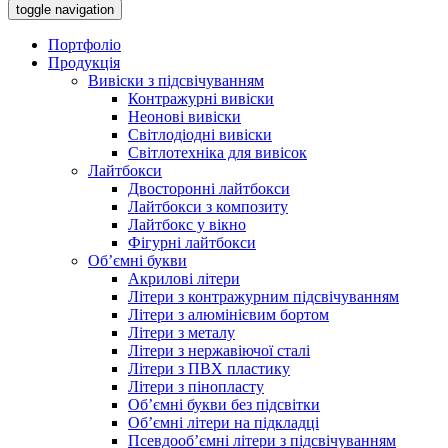
toggle navigation
Портфоліо
Продукція
Вивіски з підсвічуванням
Контражурні вивіски
Неонові вивіски
Світлодіодні вивіски
Світлотехніка для вивісок
Лайтбокси
Двосторонні лайтбокси
Лайтбокси з композиту
Лайтбокс у вікно
Фігурні лайтбокси
Об’ємні букви
Акрилові літери
Літери з контражурним підсвічуванням
Літери з алюмінієвим бортом
Літери з металу
Літери з нержавіючої сталі
Літери з ПВХ пластику
Літери з пінопласту
Об’ємні букви без підсвітки
Об’ємні літери на підкладці
Псевдооб’ємні літери з підсвічуванням