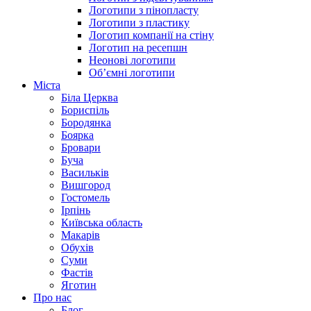
Логотипи з пінопласту
Логотипи з пластику
Логотип компанії на стіну
Логотип на ресепшн
Неонові логотипи
Об’ємні логотипи
Міста
Біла Церква
Бориспіль
Бородянка
Боярка
Бровари
Буча
Васильків
Вишгород
Гостомель
Ірпінь
Київська область
Макарів
Обухів
Суми
Фастів
Яготин
Про нас
Блог