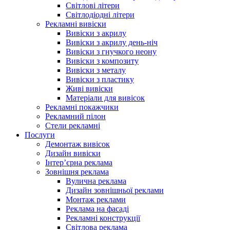
Світлові літери
Світлодіодні літери
Рекламні вивіски
Вивіски з акрилу
Вивіски з акрилу день-ніч
Вивіски з гнучкого неону
Вивіски з композиту
Вивіски з металу
Вивіски з пластику
Живі вивіски
Матеріали для вивісок
Рекламні покажчики
Рекламний пілон
Стели рекламні
Послуги
Демонтаж вивісок
Дизайн вивіски
Інтер’єрна реклама
Зовнішня реклама
Вулична реклама
Дизайн зовнішньої реклами
Монтаж реклами
Реклама на фасаді
Рекламні конструкції
Світлова реклама