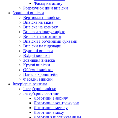
Фасад магазину
Розрахунок ціни вивіски
Зовнішні вивіски
Вертикальні вивіски
Вивіска на вікна
Вивіска на козирку
Вивіски з інкрустацією
Вивіски з логотипом
Вивіски з об’ємними буквами
Вивіски на підкладці
Вуличні вивіски
Вхідні вивіски
Зовнішня вивіска
Круглі вивіски
Об’ємні вивіски
Панель кронштейн
Фасадні вивіски
Інтер’єрна реклама
Інтер’єрні вивіски
Інтер’єрні логотипи
Логотипи з акрилу
Логотипи з контражуром
Логотипи з металу
Логотипи з моху
Логотип з підсвічуванням