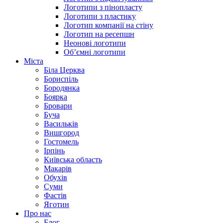
Логотипи з пінопласту
Логотипи з пластику
Логотип компанії на стіну
Логотип на ресепшн
Неонові логотипи
Об’ємні логотипи
Міста
Біла Церква
Бориспіль
Бородянка
Боярка
Бровари
Буча
Васильків
Вишгород
Гостомель
Ірпінь
Київська область
Макарів
Обухів
Суми
Фастів
Яготин
Про нас
Блог