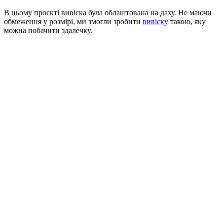
В цьому проєкті вивіска була облаштована на даху. Не маючи
обмеження у розмірі, ми змогли зробити
вивіску
такою, яку
можна побачити здалечку.