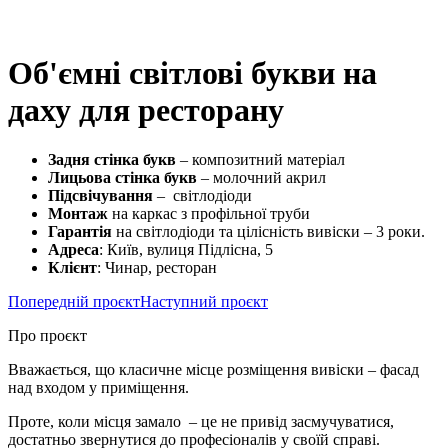
Об'ємні світлові букви на
даху для ресторану
Задня стінка букв
– композитний матеріал
Лицьова стінка букв
– молочний акрил
Підсвічування
– світлодіоди
Монтаж
на каркас з профільної труби
Гарантія
на світлодіоди та цілісність вивіски – 3 роки.
Адреса
: Київ, вулиця Підлісна, 5
Клієнт
: Чинар, ресторан
Попередній проєкт
Наступний проєкт
Про проєкт
Вважається, що класичне місце розміщення вивіски – фасад
над входом у приміщення.
Проте, коли місця замало – це не привід засмучуватися,
достатньо звернутися до професіоналів у своїй справі.