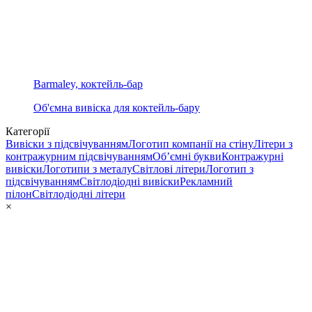
Barmaley, коктейль-бар
Об'ємна вивіска для коктейль-бару
Категорії
Вивіски з підсвічуванням
Логотип компанії на стіну
Літери з
контражурним підсвічуванням
Об’ємні букви
Контражурні
вивіски
Логотипи з металу
Світлові літери
Логотип з
підсвічуванням
Світлодіодні вивіски
Рекламний
пілон
Світлодіодні літери
×