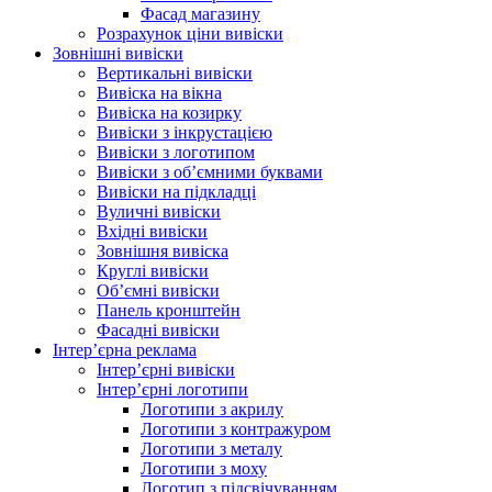
Фасад магазину
Розрахунок ціни вивіски
Зовнішні вивіски
Вертикальні вивіски
Вивіска на вікна
Вивіска на козирку
Вивіски з інкрустацією
Вивіски з логотипом
Вивіски з об’ємними буквами
Вивіски на підкладці
Вуличні вивіски
Вхідні вивіски
Зовнішня вивіска
Круглі вивіски
Об’ємні вивіски
Панель кронштейн
Фасадні вивіски
Інтер’єрна реклама
Інтер’єрні вивіски
Інтер’єрні логотипи
Логотипи з акрилу
Логотипи з контражуром
Логотипи з металу
Логотипи з моху
Логотип з підсвічуванням