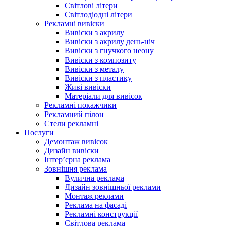
Світлові літери
Світлодіодні літери
Рекламні вивіски
Вивіски з акрилу
Вивіски з акрилу день-ніч
Вивіски з гнучкого неону
Вивіски з композиту
Вивіски з металу
Вивіски з пластику
Живі вивіски
Матеріали для вивісок
Рекламні покажчики
Рекламний пілон
Стели рекламні
Послуги
Демонтаж вивісок
Дизайн вивіски
Інтер’єрна реклама
Зовнішня реклама
Вулична реклама
Дизайн зовнішньої реклами
Монтаж реклами
Реклама на фасаді
Рекламні конструкції
Світлова реклама