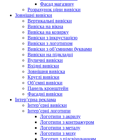
Фасад магазину
Розрахунок ціни вивіски
Зовнішні вивіски
Вертикальні вивіски
Вивіска на вікна
Вивіска на козирку
Вивіски з інкрустацією
Вивіски з логотипом
Вивіски з об’ємними буквами
Вивіски на підкладці
Вуличні вивіски
Вхідні вивіски
Зовнішня вивіска
Круглі вивіски
Об’ємні вивіски
Панель кронштейн
Фасадні вивіски
Інтер’єрна реклама
Інтер’єрні вивіски
Інтер’єрні логотипи
Логотипи з акрилу
Логотипи з контражуром
Логотипи з металу
Логотипи з моху
Логотип з підсвічуванням