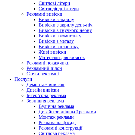
Світлові літери
Світлодіодні літери
Рекламні вивіски
Вивіски з акрилу
Вивіски з акрилу день-ніч
Вивіски з гнучкого неону
Вивіски з композиту
Вивіски з металу
Вивіски з пластику
Живі вивіски
Матеріали для вивісок
Рекламні покажчики
Рекламний пілон
Стели рекламні
Послуги
Демонтаж вивісок
Дизайн вивіски
Інтер’єрна реклама
Зовнішня реклама
Вулична реклама
Дизайн зовнішньої реклами
Монтаж реклами
Реклама на фасаді
Рекламні конструкції
Світлова реклама