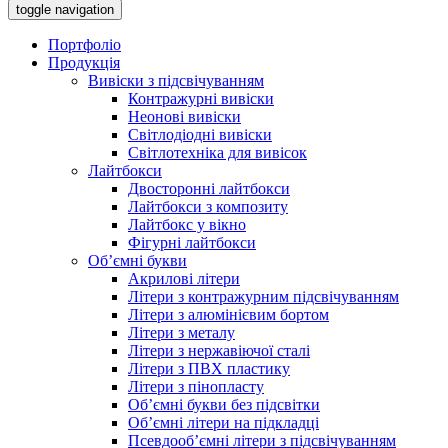
toggle navigation
Портфоліо
Продукція
Вивіски з підсвічуванням
Контражурні вивіски
Неонові вивіски
Світлодіодні вивіски
Світлотехніка для вивісок
Лайтбокси
Двосторонні лайтбокси
Лайтбокси з композиту
Лайтбокс у вікно
Фігурні лайтбокси
Об’ємні букви
Акрилові літери
Літери з контражурним підсвічуванням
Літери з алюмінієвим бортом
Літери з металу
Літери з нержавіючої сталі
Літери з ПВХ пластику
Літери з пінопласту
Об’ємні букви без підсвітки
Об’ємні літери на підкладці
Псевдооб’ємні літери з підсвічуванням