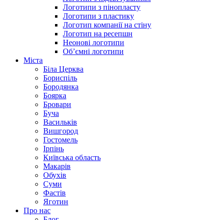
Логотипи з пінопласту
Логотипи з пластику
Логотип компанії на стіну
Логотип на ресепшн
Неонові логотипи
Об’ємні логотипи
Міста
Біла Церква
Бориспіль
Бородянка
Боярка
Бровари
Буча
Васильків
Вишгород
Гостомель
Ірпінь
Київська область
Макарів
Обухів
Суми
Фастів
Яготин
Про нас
Блог