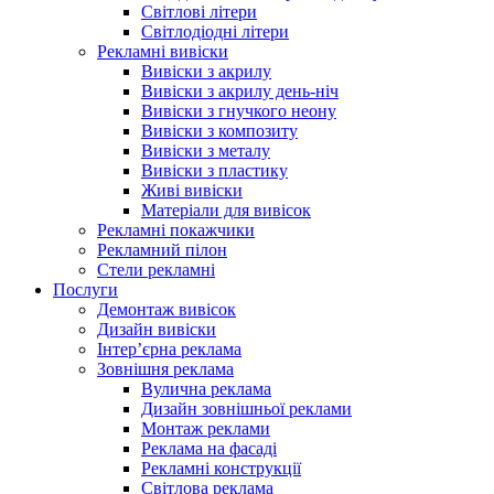
Світлові літери
Світлодіодні літери
Рекламні вивіски
Вивіски з акрилу
Вивіски з акрилу день-ніч
Вивіски з гнучкого неону
Вивіски з композиту
Вивіски з металу
Вивіски з пластику
Живі вивіски
Матеріали для вивісок
Рекламні покажчики
Рекламний пілон
Стели рекламні
Послуги
Демонтаж вивісок
Дизайн вивіски
Інтер’єрна реклама
Зовнішня реклама
Вулична реклама
Дизайн зовнішньої реклами
Монтаж реклами
Реклама на фасаді
Рекламні конструкції
Світлова реклама