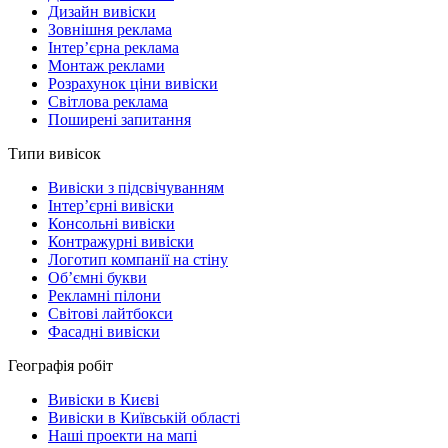
Дизайн вивіски
Зовнішня реклама
Інтер’єрна реклама
Монтаж реклами
Розрахунок ціни вивіски
Світлова реклама
Поширені запитання
Типи вивісок
Вивіски з підсвічуванням
Інтер’єрні вивіски
Консольні вивіски
Контражурні вивіски
Логотип компанії на стіну
Об’ємні букви
Рекламні пілони
Світові лайтбокси
Фасадні вивіски
Географія робіт
Вивіски в Києві
Вивіски в Київській області
Наші проекти на мапі