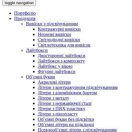
toggle navigation
Портфоліо
Продукція
Вивіски з підсвічуванням
Контражурні вивіски
Неонові вивіски
Світлодіодні вивіски
Світлотехніка для вивісок
Лайтбокси
Двосторонні лайтбокси
Лайтбокси з композиту
Лайтбокс у вікно
Фігурні лайтбокси
Об’ємні букви
Акрилові літери
Літери з контражурним підсвічуванням
Літери з алюмінієвим бортом
Літери з металу
Літери з нержавіючої сталі
Літери з ПВХ пластику
Літери з пінопласту
Об’ємні букви без підсвітки
Об’ємні літери на підкладці
Псевдооб’ємні літери з підсвічуванням