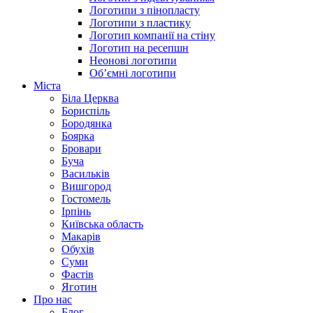
Логотипи з пінопласту
Логотипи з пластику
Логотип компанії на стіну
Логотип на ресепшн
Неонові логотипи
Об’ємні логотипи
Міста
Біла Церква
Бориспіль
Бородянка
Боярка
Бровари
Буча
Васильків
Вишгород
Гостомель
Ірпінь
Київська область
Макарів
Обухів
Суми
Фастів
Яготин
Про нас
Блог