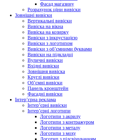
Фасад магазину
Розрахунок ціни вивіски
Зовнішні вивіски
Вертикальні вивіски
Вивіска на вікна
Вивіска на козирку
Вивіски з інкрустацією
Вивіски з логотипом
Вивіски з об’ємними буквами
Вивіски на підкладці
Вуличні вивіски
Вхідні вивіски
Зовнішня вивіска
Круглі вивіски
Об’ємні вивіски
Панель кронштейн
Фасадні вивіски
Інтер’єрна реклама
Інтер’єрні вивіски
Інтер’єрні логотипи
Логотипи з акрилу
Логотипи з контражуром
Логотипи з металу
Логотипи з моху
Логотип з підсвічуванням