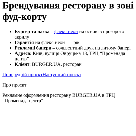
Брендування ресторану в зоні
фуд-корту
Бургер та назва –
флекс-неон
на основі з прозорого
акрилу
Гарантія
на флекс-неон – 1 рік
Рекламні банери
– сольвентний друк на литому банері
Адреса:
Київ, вулиця Овруцька 18, ТРЦ “Променада
центр”
Клієнт
: BURGER.UA, ресторан
Попередній проєкт
Наступний проєкт
Про проєкт
Рекламне оформлення ресторану BURGER.UA в ТРЦ
“Променада центр”.