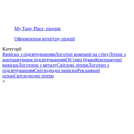
My Tasty Place, піцерія
Оформлення інтер'єру піцерії
Категорії
Вивіски з підсвічуванням
Логотип компанії на стіну
Літери з
контражурним підсвічуванням
Об’ємні букви
Контражурні
вивіски
Логотипи з металу
Світлові літери
Логотип з
підсвічуванням
Світлодіодні вивіски
Рекламний
пілон
Світлодіодні літери
×